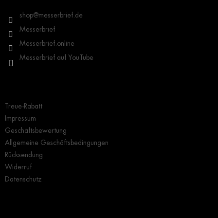
e
i
shop
@
messerbrief.de
l
Messerbrief
e
Messerbrief.online
Messerbrief auf YouTube
Wichtige Hinweise
Treue-Rabatt
Impressum
Geschäftsbewertung
Allgemeine Geschäftsbedingungen
Rücksendung
Widerruf
Datenschutz
Grundlegendes zur Auswahl eines Messers