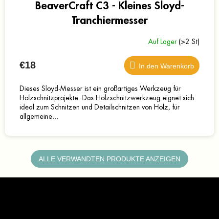
BeaverCraft C3 - Kleines Sloyd-
Tranchiermesser
Auf Lager
(>2 St)
€18
In den Warenkorb
Dieses Sloyd-Messer ist ein großartiges Werkzeug für
Holzschnitzprojekte. Das Holzschnitzwerkzeug eignet sich
ideal zum Schnitzen und Detailschnitzen von Holz, für
allgemeine...
ALLE VERWANDTEN PRODUKTE ANZEIGEN
F
u
ß
z
Kontakt