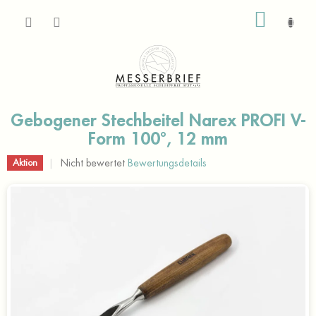
Zum
WARE
Inhalt
springen
Gebogener Stechbeitel Narex PROFI V-
Form 100°, 12 mm
Die
Nicht bewertet
Bewertungsdetails
Aktion
durchschnittliche
Produktbewertung
ist
0,0
von
5
Sternen.