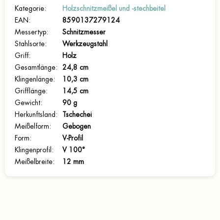
Kategorie
:
Holzschnitzmeißel und -stechbeitel
EAN
:
8590137279124
Messertyp
:
Schnitzmesser
Stahlsorte
:
Werkzeugstahl
Griff
:
Holz
Gesamtlänge
:
24,8 cm
Klingenlänge
:
10,3 cm
Grifflänge
:
14,5 cm
Gewicht
:
90 g
Herkunftsland
:
Tschechei
Meißelform
:
Gebogen
Form
:
V-Profil
Klingenprofil
:
V 100°
Meißelbreite
:
12 mm