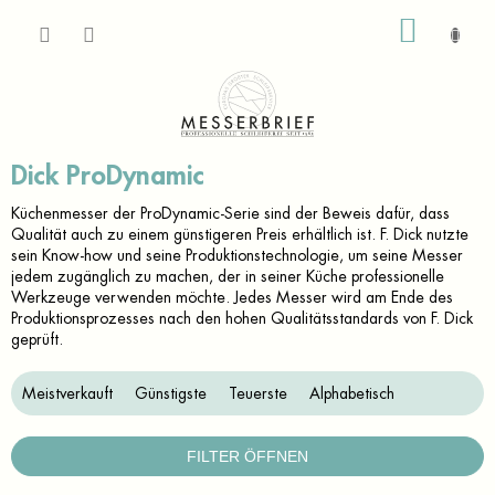
Zum
WARE
Inhalt
springen
Dick ProDynamic
Küchenmesser der ProDynamic-Serie sind der Beweis dafür, dass
Qualität auch zu einem günstigeren Preis erhältlich ist.
F. Dick nutzte
sein Know-how und seine Produktionstechnologie, um seine Messer
jedem zugänglich zu machen, der in seiner Küche professionelle
Werkzeuge verwenden möchte.
Jedes Messer wird am Ende des
Produktionsprozesses nach den hohen Qualitätsstandards von F. Dick
geprüft.
P
Meistverkauft
Günstigste
Teuerste
Alphabetisch
r
o
d
FILTER ÖFFNEN
u