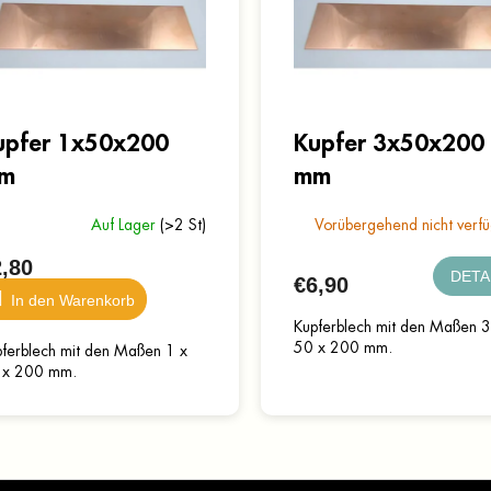
upfer 1x50x200
Kupfer 3x50x200
m
mm
Auf Lager
(>2 St)
Vorübergehend nicht verf
,80
DETA
€6,90
In den Warenkorb
Kupferblech mit den Maßen 3
50 x 200 mm.
ferblech mit den Maßen 1 x
 x 200 mm.
S
t