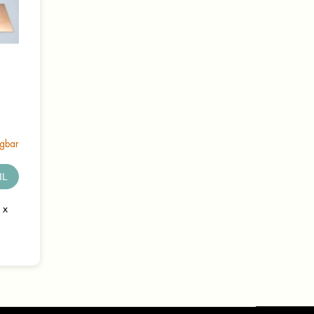
ügbar
IL
 x