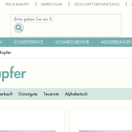
TREUE-RABATT
IMPRESSUM
GESCHÄFTSBEWERTUNG
N
SCHLEIFSERVICE
SCHÄRFZUBEHÖR
MESSERKLINGEN
Kupfer
pfer
erkauft
Günstigste
Teuerste
Alphabetisch