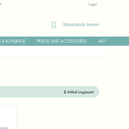
ALLGEMEINE GESCHÄFTSBEDINGUNGEN
RÜCKSENDUNG
Login
WI
WARENKORB
Warenkorb leeren
 & ROHLINGE
PFLEGE UND ACCESSOIRES
ÄXTE, MACHET
2
Artikel insgesamt