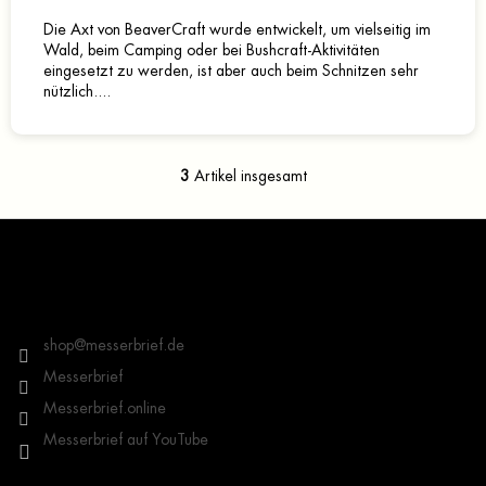
Die Axt von BeaverCraft wurde entwickelt, um vielseitig im
Wald, beim Camping oder bei Bushcraft-Aktivitäten
eingesetzt zu werden, ist aber auch beim Schnitzen sehr
nützlich....
3
Artikel insgesamt
S
t
e
F
u
u
e
ß
r
z
Kontakt
e
e
l
i
shop
@
messerbrief.de
e
l
m
Messerbrief
e
e
Messerbrief.online
n
t
Messerbrief auf YouTube
e
d