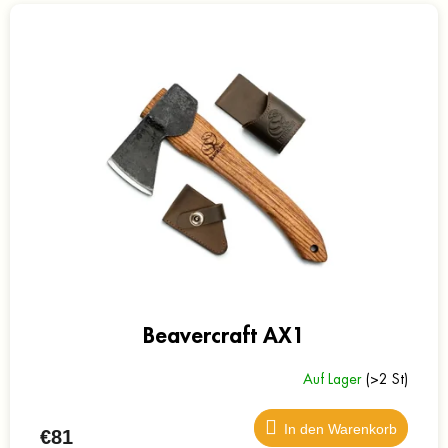
Beavercraft AX1
Auf Lager
(>2 St)
In den Warenkorb
€81