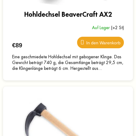
k
t
e
Hohldechsel BeaverCraft AX2
Auf Lager
(>2 St)
In den Warenkorb
€89
Eine geschmiedete Hohldechsel mit gebogener Klinge. Das
Gewicht beträgt 740 g, die Gesamtlänge beträgt 29,5 cm,
die Klingenlänge beträgt 6 cm. Hergestellt aus...