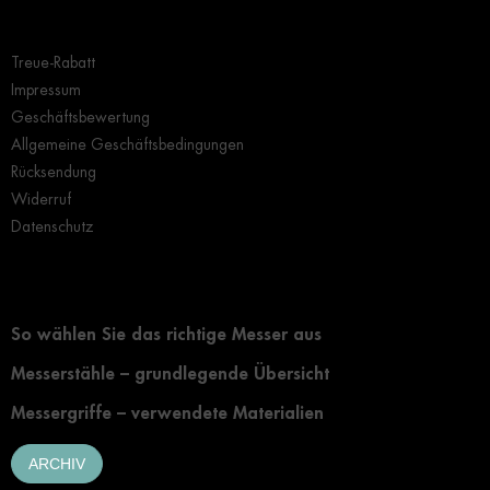
e
Wichtige Hinweise
r
L
Treue-Rabatt
i
s
Impressum
t
Geschäftsbewertung
e
Allgemeine Geschäftsbedingungen
Rücksendung
Widerruf
Datenschutz
Grundlegendes zur Auswahl eines Messers
So wählen Sie das richtige Messer aus
Messerstähle – grundlegende Übersicht
Messergriffe – verwendete Materialien
ARCHIV