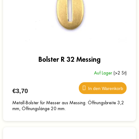
e
r
r
P
u
r
n
o
g
d
u
k
t
e
Bolster R 32 Messing
Auf Lager
(>2 St)
In den Warenkorb
€3,70
Metall-Bolster für Messer aus Messing. Öffnungsbreite 3,2
mm, Öffnungslänge 20 mm.