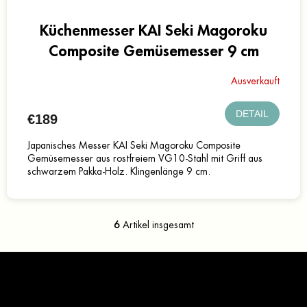
Küchenmesser KAI Seki Magoroku
Composite Gemüsemesser 9 cm
Ausverkauft
DETAIL
€189
Japanisches Messer KAI Seki Magoroku Composite
Gemüsemesser aus rostfreiem VG10-Stahl mit Griff aus
schwarzem Pakka-Holz. Klingenlänge 9 cm.
6
Artikel insgesamt
S
t
e
F
u
u
e
ß
r
z
Kontakt