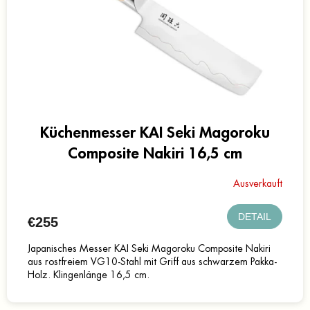
e
r
r
P
u
r
n
o
g
d
u
k
t
e
Küchenmesser KAI Seki Magoroku
Composite Nakiri 16,5 cm
Ausverkauft
DETAIL
€255
Japanisches Messer KAI Seki Magoroku Composite Nakiri
aus rostfreiem VG10-Stahl mit Griff aus schwarzem Pakka-
Holz. Klingenlänge 16,5 cm.