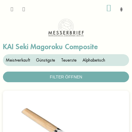
Zum
WARE
Inhalt
springen
KAI Seki Magoroku Composite
P
Meistverkauft
Günstigste
Teuerste
Alphabetisch
r
o
d
FILTER ÖFFNEN
u
k
L
t
i
s
s
o
t
r
e
t
d
i
e