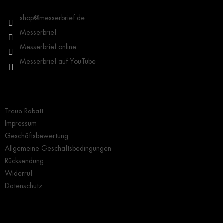
e
e
l
i
shop
@
messerbrief.de
e
l
m
Messerbrief
e
e
Messerbrief.online
n
t
Messerbrief auf YouTube
e
d
e
Wichtige Hinweise
r
L
Treue-Rabatt
i
s
Impressum
t
Geschäftsbewertung
e
Allgemeine Geschäftsbedingungen
Rücksendung
Widerruf
Datenschutz
Grundlegendes zur Auswahl eines Messers