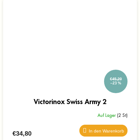
€45,20
–23 %
Victorinox Swiss Army 2
Auf Lager
(2 St)
In den Warenkorb
€34,80