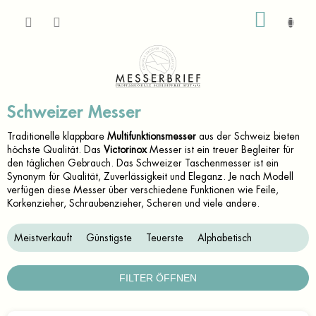
Zum
WARE
Inhalt
springen
Schweizer Messer
Traditionelle klappbare
Multifunktionsmesser
aus der Schweiz bieten
höchste Qualität. Das
Victorinox
Messer ist ein treuer Begleiter für
den täglichen Gebrauch. Das Schweizer Taschenmesser ist ein
Synonym für Qualität, Zuverlässigkeit und Eleganz. Je nach Modell
verfügen diese Messer über verschiedene Funktionen wie Feile,
Korkenzieher, Schraubenzieher, Scheren und viele andere.
P
Meistverkauft
Günstigste
Teuerste
Alphabetisch
r
o
d
FILTER ÖFFNEN
u
k
L