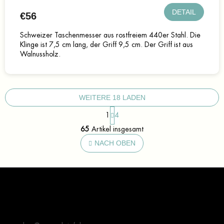
DETAIL
€56
Schweizer Taschenmesser aus rostfreiem 440er Stahl. Die
Klinge ist 7,5 cm lang, der Griff 9,5 cm. Der Griff ist aus
Walnussholz.
WEITERE 18 LADEN
P
1
4
a
S
g
65
Artikel insgesamt
t
i
e
NACH OBEN
n
u
i
e
e
r
F
r
u
e
u
n
l
ß
g
e
z
Kontakt
m
e
e