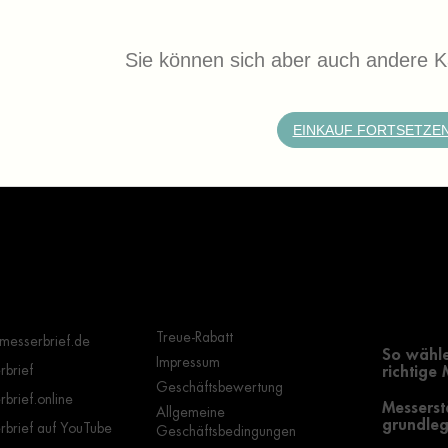
Sie können sich aber auch andere K
EINKAUF FORTSETZE
Wichtige Hinweise
Grundle
Auswahl
Treue-Rabatt
messerbrief.de
So wähle
Impressum
brief
richtige
Geschäftsbewertung
brief.online
Messerst
Allgemeine
grundleg
brief auf YouTube
Geschäftsbedingungen