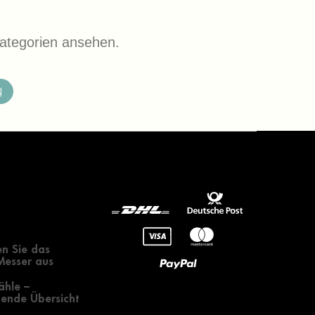
ategorien ansehen.
N
gendes zur
 eines Messers
n Sie das
 Messer aus
ähle –
ende Übersicht