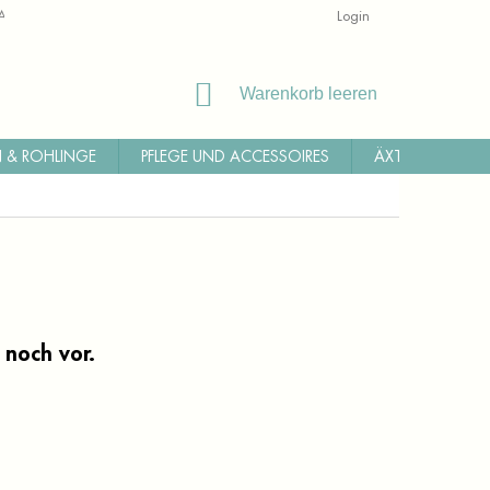
ALLGEMEINE GESCHÄFTSBEDINGUNGEN
RÜCKSENDUNG
Login
WI
WARENKORB
Warenkorb leeren
 & ROHLINGE
PFLEGE UND ACCESSOIRES
ÄXTE, MACHET
 noch vor.