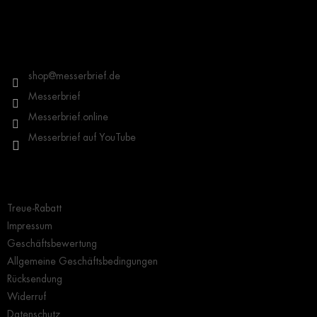
e
u
d
ß
e
z
Kontakt
r
e
L
i
shop
@
messerbrief.de
i
l
s
Messerbrief
t
e
Messerbrief.online
e
Messerbrief auf YouTube
Wichtige Hinweise
Treue-Rabatt
Impressum
Geschäftsbewertung
Allgemeine Geschäftsbedingungen
Rücksendung
Widerruf
Datenschutz