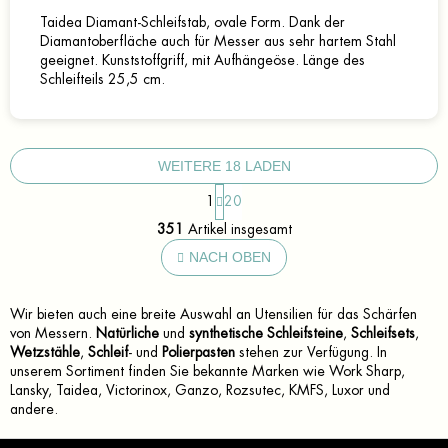
Taidea Diamant-Schleifstab, ovale Form. Dank der
Diamantoberfläche auch für Messer aus sehr hartem Stahl
geeignet. Kunststoffgriff, mit Aufhängeöse. Länge des
Schleifteils 25,5 cm.
WEITERE 18 LADEN
P
1
20
a
S
g
351
Artikel insgesamt
t
i
e
NACH OBEN
n
u
i
e
e
r
r
Wir bieten auch eine breite Auswahl an Utensilien für das Schärfen
u
e
von Messern.
Natürliche
und
synthetische Schleifsteine
,
Schleifsets
,
n
l
Wetzstähle
,
Schleif
- und
Polierpasten
stehen zur Verfügung. In
g
e
unserem Sortiment finden Sie bekannte Marken wie Work Sharp,
m
Lansky, Taidea, Victorinox, Ganzo, Rozsutec, KMFS, Luxor und
e
andere.
n
F
t