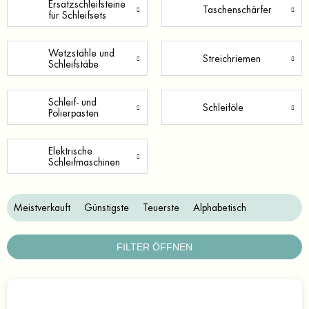
Ersatzschleifsteine
Taschenschärfer
für Schleifsets
Wetzstähle und
Streichriemen
Schleifstäbe
Schleif- und
Schleiföle
Polierpasten
Elektrische
Schleifmaschinen
P
Meistverkauft
Günstigste
Teuerste
Alphabetisch
r
o
d
FILTER ÖFFNEN
u
k
L
t
i
s