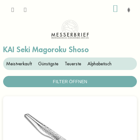
Zum
WARE
Inhalt
springen
KAI Seki Magoroku Shoso
P
Meistverkauft
Günstigste
Teuerste
Alphabetisch
r
o
d
FILTER ÖFFNEN
u
k
L
t
i
s
s
o
t
r
e
t
d
i
e