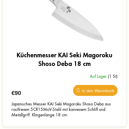
e
r
r
P
u
r
n
o
g
d
u
k
t
e
Küchenmesser KAI Seki Magoroku
Shoso Deba 18 cm
Auf Lager
(1 St)
In den Warenkorb
€90
Japanisches Messer KAI Seki Magoroku Shoso Deba aus
rostfreiem 5CR15MoV-Stahl mit konvexem Schliff und
Metallgriff. Klingenlänge 18 cm.