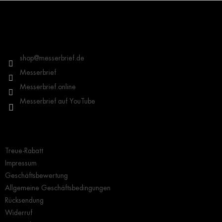
F
u
ß
z
Kontakt
e
i
shop
@
messerbrief.de
l
Messerbrief
e
Messerbrief.online
Messerbrief auf YouTube
Wichtige Hinweise
Treue-Rabatt
Impressum
Geschäftsbewertung
Allgemeine Geschäftsbedingungen
Rücksendung
Widerruf