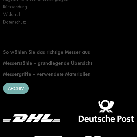
Rücksendung
Widerruf
Datenschutz
Grundlegendes zur Auswahl eines Messers
So wählen Sie das richtige Messer aus
Messerstähle – grundlegende Übersicht
Messergriffe – verwendete Materialien
ARCHIV