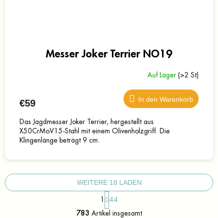
Messer Joker Terrier NO19
Auf Lager
(>2 St)
In den Warenkorb
€59
Das Jagdmesser Joker Terrier, hergestellt aus
X50CrMoV15-Stahl mit einem Olivenholzgriff. Die
Klingenlänge beträgt 9 cm.
WEITERE 18 LADEN
P
1
44
a
S
g
783
Artikel insgesamt
t