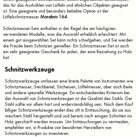
i
das für das Aushöhlen von Löffeln und ähnlichen Objekten geeignet
s
ist. Eine geeignete und besonders beliebte Option ist der
t
Löffelschnitzmesser
Morakniv 164
.
e
Schnitzmesser-Sets enthalten in der Regel die am häufigsten
verwendeten Modelle, was die Auswahl erheblich erleichtert. Mit
einem gut ausgewählten Set kann nichts schiefgehen, und Sie werden
die Freude beim Schnitzen genießen. Ein Schnitzmesser-Set ist auch
ein sehr geeignetes Geschenk für jeden, der eine Beziehung zu Holz
hat.
Schnitzwerkzeuge
Schnitzwerkzeuge umfassen eine breite Palette von Instrumenten wie
Schnitzmesser, Stechbeitel, Sticheisen, Löffelmesser, aber auch Beile
und andere spezielle Werkzeuge. Ein entscheidendes Kriterium bei
der Auswahl von Schnitzwerkzeugen ist die Qualität des Stahls. Der
Stahl sollte vor allem hart und widerstandsfähig sein. Nach dem Kauf
billiger Schnitzwerkzeuge endet dies oft in Enttäuschung, da sie aus
weichem Stahl hergestellt sind und bereits nach einigen Schnitten ins
Holz geschärft werden müssen. Um Enttäuschungen zu vermeiden,
empfehlen wir, in Produkte von bewährten Herstellern von
Schnitzwerkzeugen zu investieren.