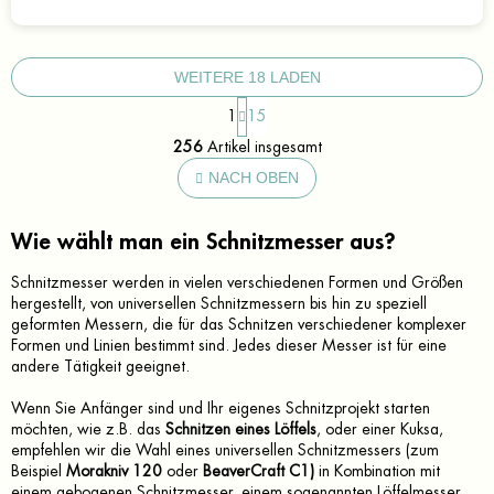
WEITERE 18 LADEN
P
1
15
a
S
g
256
Artikel insgesamt
t
i
e
NACH OBEN
n
u
i
e
e
r
Wie wählt man ein Schnitzmesser aus?
r
u
e
n
l
Schnitzmesser werden in vielen verschiedenen Formen und Größen
g
e
hergestellt, von universellen Schnitzmessern bis hin zu speziell
m
geformten Messern, die für das Schnitzen verschiedener komplexer
e
Formen und Linien bestimmt sind. Jedes dieser Messer ist für eine
n
andere Tätigkeit geeignet.
t
e
Wenn Sie Anfänger sind und Ihr eigenes Schnitzprojekt starten
d
möchten, wie z.B. das
Schnitzen eines Löffels
, oder einer Kuksa,
e
empfehlen wir die Wahl eines universellen Schnitzmessers (zum
r
Beispiel
Morakniv 120
oder
BeaverCraft C1)
in Kombination mit
L
einem gebogenen Schnitzmesser, einem sogenannten Löffelmesser,