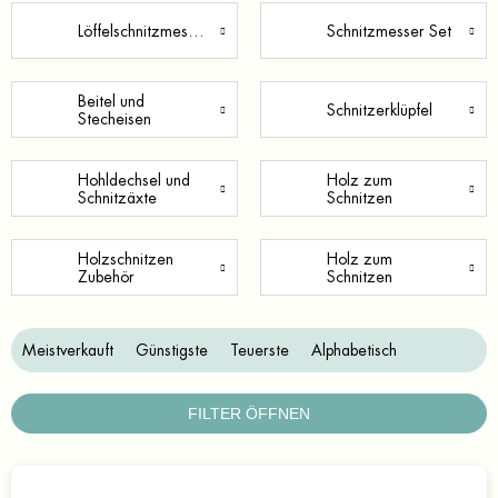
Löffelschnitzmesser
Schnitzmesser Set
Beitel und
Schnitzerklüpfel
Stecheisen
Hohldechsel und
Holz zum
Schnitzäxte
Schnitzen
Holzschnitzen
Holz zum
Zubehör
Schnitzen
P
Meistverkauft
Günstigste
Teuerste
Alphabetisch
r
o
d
FILTER ÖFFNEN
u
k
L
t
i