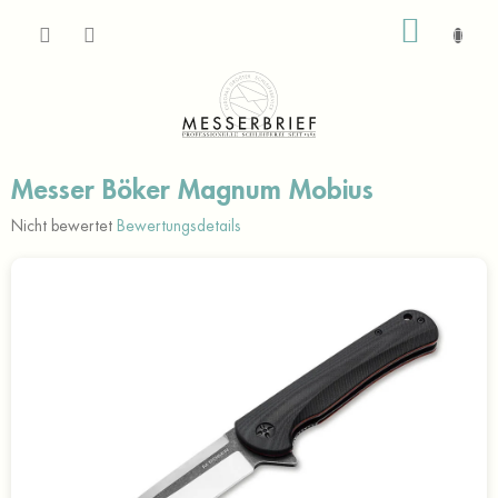
Zum
WARE
Inhalt
springen
Messer Böker Magnum Mobius
Die
Nicht bewertet
Bewertungsdetails
durchschnittliche
Produktbewertung
ist
0,0
von
5
Sternen.