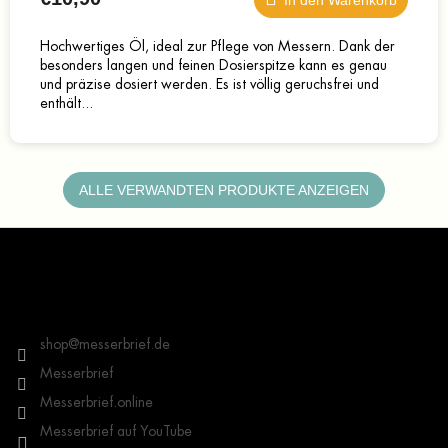
In den Warenkorb
Hochwertiges Öl, ideal zur Pflege von Messern. Dank der
besonders langen und feinen Dosierspitze kann es genau
und präzise dosiert werden. Es ist völlig geruchsfrei und
enthält...
ALLE VERWANDTEN PRODUKTE ANZEIGEN
F
u
ß
z
Kontakt
e
i
shop
@
messerbrief.de
l
Messerbrief
e
Messerbrief.online
Messerbrief auf YouTube