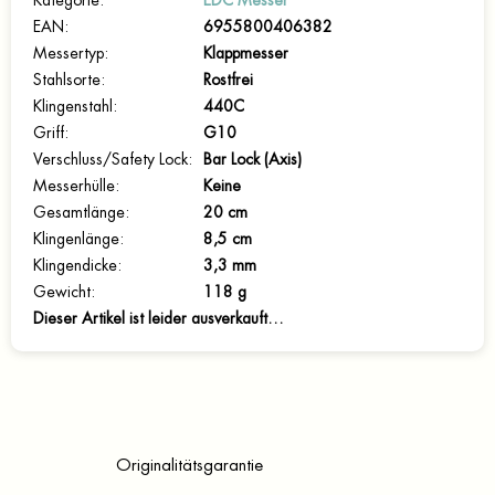
Kategorie
:
EDC Messer
EAN
:
6955800406382
Messertyp
:
Klappmesser
Stahlsorte
:
Rostfrei
Klingenstahl
:
440C
Griff
:
G10
Verschluss/Safety Lock
:
Bar Lock (Axis)
Messerhülle
:
Keine
Gesamtlänge
:
20 cm
Klingenlänge
:
8,5 cm
Klingendicke
:
3,3 mm
Gewicht
:
118 g
Dieser Artikel ist leider ausverkauft…
Originalitätsgarantie