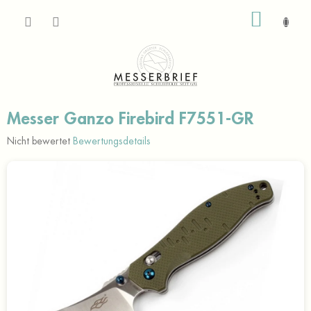
Zum
WARE
Inhalt
springen
Messer Ganzo Firebird F7551-GR
Die
Nicht bewertet
Bewertungsdetails
durchschnittliche
Produktbewertung
ist
0,0
von
5
Sternen.