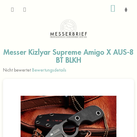
Zum
WARE
Inhalt
springen
Messer Kizlyar Supreme Amigo X AUS-8
BT BLKH
Die
Nicht bewertet
Bewertungsdetails
durchschnittliche
Produktbewertung
ist
0,0
von
5
Sternen.