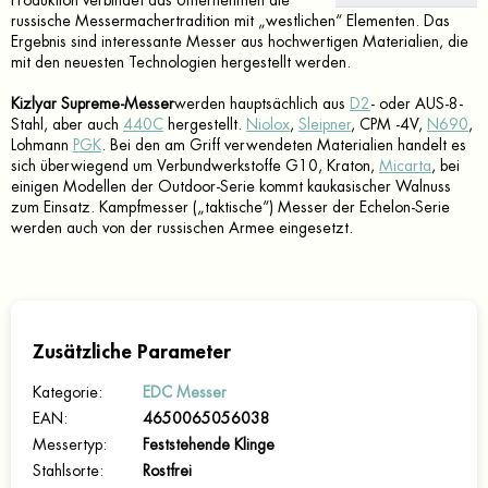
Produktion verbindet das Unternehmen die
russische Messermachertradition mit „westlichen“ Elementen. Das
Ergebnis sind interessante Messer aus hochwertigen Materialien, die
mit den neuesten Technologien hergestellt werden.
Kizlyar Supreme-Messer
werden hauptsächlich aus
D2
- oder AUS-8-
Stahl, aber auch
440C
hergestellt.
Niolox
,
Sleipner
, CPM -4V,
N690
,
Lohmann
PGK
. Bei den am Griff verwendeten Materialien handelt es
sich überwiegend um Verbundwerkstoffe G10, Kraton,
Micarta
, bei
einigen Modellen der Outdoor-Serie kommt kaukasischer Walnuss
zum Einsatz. Kampfmesser („taktische“) Messer der Echelon-Serie
werden auch von der russischen Armee eingesetzt.
Zusätzliche Parameter
Kategorie
:
EDC Messer
EAN
:
4650065056038
Messertyp
:
Feststehende Klinge
Stahlsorte
:
Rostfrei