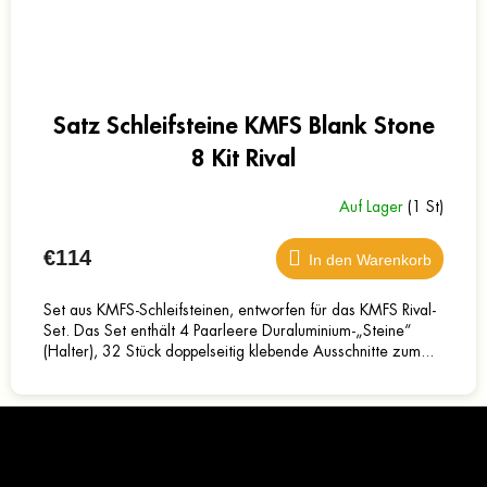
Satz Schleifsteine KMFS Blank Stone
8 Kit Rival
Auf Lager
(1 St)
€114
In den Warenkorb
Set aus KMFS-Schleifsteinen, entworfen für das KMFS Rival-
Set. Das Set enthält 4 Paarleere Duraluminium-„Steine“
(Halter), 32 Stück doppelseitig klebende Ausschnitte zum...
F
u
ß