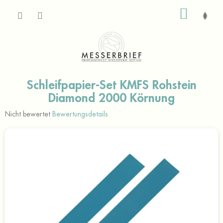
Zum
WARE
Inhalt
springen
Schleifpapier-Set KMFS Rohstein
Diamond 2000 Körnung
Die
Nicht bewertet
Bewertungsdetails
durchschnittliche
Produktbewertung
ist
0,0
von
5
Sternen.