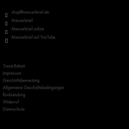
z
Kontakt
e
i
shop
@
messerbrief.de
l
Messerbrief
e
Messerbrief.online
Messerbrief auf YouTube
Wichtige Hinweise
Treue-Rabatt
Impressum
Geschäftsbewertung
Allgemeine Geschäftsbedingungen
Rücksendung
Widerruf
Datenschutz
Grundlegendes zur Auswahl eines Messers