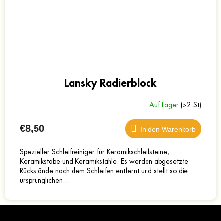
Lansky Radierblock
Auf Lager
(>2 St)
€8,50
In den Warenkorb
Spezieller Schleifreiniger für Keramikschleifsteine,
Keramikstäbe und Keramikstähle. Es werden abgesetzte
Rückstände nach dem Schleifen entfernt und stellt so die
ursprünglichen...
F
u