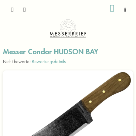
Zum
WARE
Inhalt
springen
Messer Condor HUDSON BAY
Die
Nicht bewertet
Bewertungsdetails
durchschnittliche
Produktbewertung
ist
0,0
von
5
Sternen.