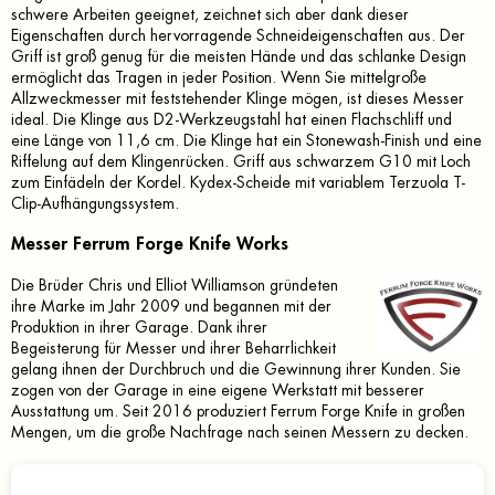
schwere Arbeiten geeignet, zeichnet sich aber dank dieser
Eigenschaften durch hervorragende Schneideigenschaften aus.
Der
Griff ist groß genug für die meisten Hände und das schlanke Design
ermöglicht das Tragen in jeder Position.
Wenn Sie mittelgroße
Allzweckmesser mit feststehender Klinge mögen, ist dieses Messer
ideal.
Die Klinge aus D2-Werkzeugstahl hat einen Flachschliff und
eine Länge von 11,6 cm.
Die Klinge hat ein Stonewash-Finish und eine
Riffelung auf dem Klingenrücken.
Griff aus schwarzem G10 mit Loch
zum Einfädeln der Kordel.
Kydex-Scheide mit variablem Terzuola T-
Clip-Aufhängungssystem.
Messer Ferrum Forge Knife Works
Die Brüder Chris und Elliot Williamson gründeten
ihre Marke im Jahr 2009 und begannen mit der
Produktion in ihrer Garage.
Dank ihrer
Begeisterung für Messer und ihrer Beharrlichkeit
gelang ihnen der Durchbruch und die Gewinnung ihrer Kunden.
Sie
zogen von der Garage in eine eigene Werkstatt mit besserer
Ausstattung um.
Seit 2016 produziert Ferrum Forge Knife in großen
Mengen, um die große Nachfrage nach seinen Messern zu decken.