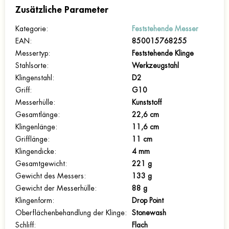
Zusätzliche Parameter
Kategorie
:
Feststehende Messer
EAN
:
850015768255
Messertyp
:
Feststehende Klinge
Stahlsorte
:
Werkzeugstahl
Klingenstahl
:
D2
Griff
:
G10
Messerhülle
:
Kunststoff
Gesamtlänge
:
22,6 cm
Klingenlänge
:
11,6 cm
Grifflänge
:
11 cm
Klingendicke
:
4 mm
Gesamtgewicht
:
221 g
Gewicht des Messers
:
133 g
Gewicht der Messerhülle
:
88 g
Klingenform
:
Drop Point
Oberflächenbehandlung der Klinge
:
Stonewash
Schliff
:
Flach