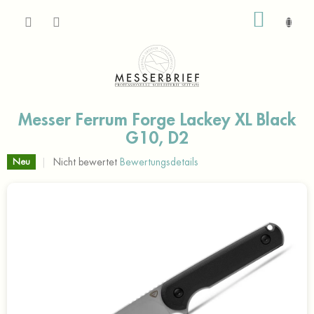
Zum
WARE
Inhalt
springen
Messer Ferrum Forge Lackey XL Black
G10, D2
Die
Nicht bewertet
Bewertungsdetails
Neu
durchschnittliche
Produktbewertung
ist
0,0
von
5
Sternen.