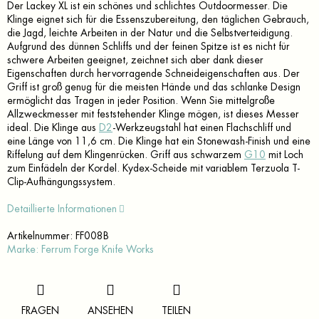
Der Lackey XL ist ein schönes und schlichtes Outdoormesser.
Die
Klinge eignet sich für die Essenszubereitung, den täglichen Gebrauch,
die Jagd, leichte Arbeiten in der Natur und die Selbstverteidigung.
Aufgrund des dünnen Schliffs und der feinen Spitze ist es nicht für
schwere Arbeiten geeignet, zeichnet sich aber dank dieser
Eigenschaften durch hervorragende Schneideigenschaften aus.
Der
Griff ist groß genug für die meisten Hände und das schlanke Design
ermöglicht das Tragen in jeder Position.
Wenn Sie mittelgroße
Allzweckmesser mit feststehender Klinge mögen, ist dieses Messer
ideal.
Die Klinge aus
D2
-Werkzeugstahl hat einen Flachschliff und
eine Länge von 11,6 cm.
Die Klinge hat ein Stonewash-Finish und eine
Riffelung auf dem Klingenrücken.
Griff aus schwarzem
G10
mit Loch
zum Einfädeln der Kordel.
Kydex-Scheide mit variablem Terzuola T-
Clip-Aufhängungssystem.
Detaillierte Informationen
Artikelnummer:
FF008B
Marke:
Ferrum Forge Knife Works
FRAGEN
ANSEHEN
TEILEN