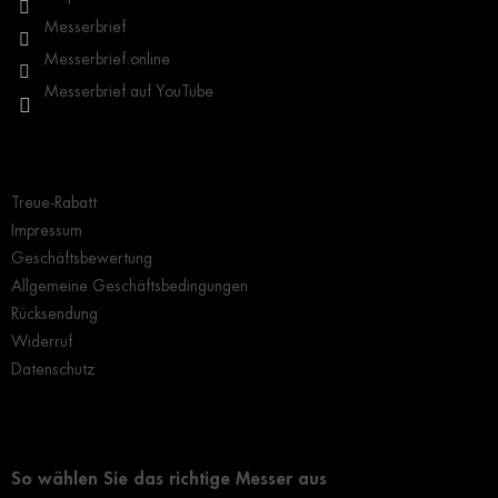
l
Messerbrief
e
Messerbrief.online
Messerbrief auf YouTube
Wichtige Hinweise
Treue-Rabatt
Impressum
Geschäftsbewertung
Allgemeine Geschäftsbedingungen
Rücksendung
Widerruf
Datenschutz
Grundlegendes zur Auswahl eines Messers
So wählen Sie das richtige Messer aus