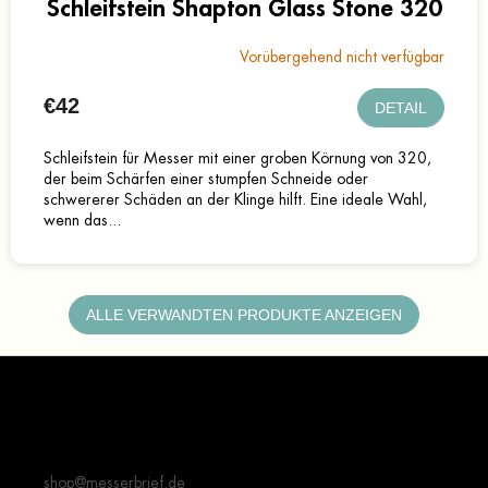
Schleifstein Shapton Glass Stone 320
Vorübergehend nicht verfügbar
€42
DETAIL
Schleifstein für Messer mit einer groben Körnung von 320,
der beim Schärfen einer stumpfen Schneide oder
schwererer Schäden an der Klinge hilft. Eine ideale Wahl,
wenn das...
ALLE VERWANDTEN PRODUKTE ANZEIGEN
F
u
ß
z
Kontakt
e
i
shop
@
messerbrief.de