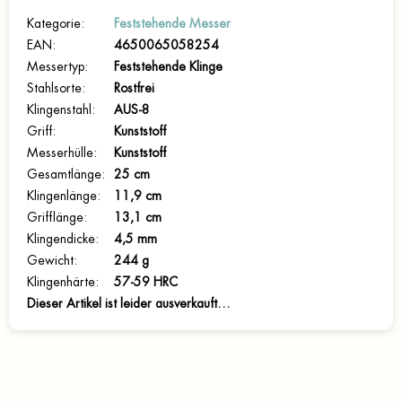
Kategorie
:
Feststehende Messer
EAN
:
4650065058254
Messertyp
:
Feststehende Klinge
Stahlsorte
:
Rostfrei
Klingenstahl
:
AUS-8
Griff
:
Kunststoff
Messerhülle
:
Kunststoff
Gesamtlänge
:
25 cm
Klingenlänge
:
11,9 cm
Grifflänge
:
13,1 cm
Klingendicke
:
4,5 mm
Gewicht
:
244 g
Klingenhärte
:
57-59 HRC
Dieser Artikel ist leider ausverkauft…