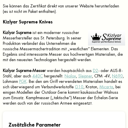
Sie können das Zertifikat direkt von unserer Website herunterladen
(es ist nicht im Paket enthalten).
Kizlyar Supreme Knives
Kizlyar Supreme
ist ein moderner russischer
Messerhersteller aus St. Petersburg. In seiner
Produktion verbindet das Unternehmen die
russische Messermachertradition mit „westlichen“ Elementen. Das
Ergebnis sind interessante Messer aus hochwertigen Materialien, die
mit den neuesten Technologien hergestellt werden.
Kizlyar Supreme-Messer
werden hauptsächlich aus
D2
- oder AUS-8-
Stahl, aber auch
440C
hergestellt.
Niolox
,
Sleipner
, CPM -4V,
N690
,
Lohmann
PGK
. Bei den am Griff verwendeten Materialien handelt es
sich überwiegend um Verbundwerkstoffe
G10
, Kraton,
Micarta
, bei
einigen Modellen der Outdoor-Serie kommt kaukasischer Walnuss
zum Einsatz. Kampfmesser („taktische“) Messer der Echelon-Serie
werden auch von der russischen Armee eingesetzt.
Zusätzliche Parameter