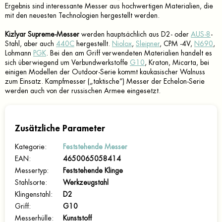
Ergebnis sind interessante Messer aus hochwertigen Materialien, die
mit den neuesten Technologien hergestellt werden.
Kizlyar Supreme-Messer
werden hauptsächlich aus D2- oder
AUS-8
-
Stahl, aber auch
440C
hergestellt.
Niolox
,
Sleipner
, CPM -4V,
N690
,
Lohmann
PGK
. Bei den am Griff verwendeten Materialien handelt es
sich überwiegend um Verbundwerkstoffe
G10
, Kraton, Micarta, bei
einigen Modellen der Outdoor-Serie kommt kaukasischer Walnuss
zum Einsatz. Kampfmesser („taktische“) Messer der Echelon-Serie
werden auch von der russischen Armee eingesetzt.
Zusätzliche Parameter
Kategorie
:
Feststehende Messer
EAN
:
4650065058414
Messertyp
:
Feststehende Klinge
Stahlsorte
:
Werkzeugstahl
Klingenstahl
:
D2
Griff
:
G10
Messerhülle
:
Kunststoff