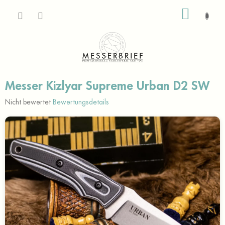
Zum
WARE
Inhalt
springen
Messer Kizlyar Supreme Urban D2 SW
Die
Nicht bewertet
Bewertungsdetails
durchschnittliche
Produktbewertung
ist
0,0
von
5
Sternen.