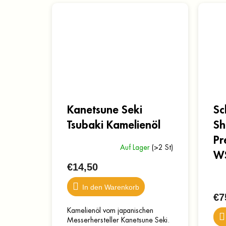
Kanetsune Seki
Sc
Tsubaki Kamelienöl
Sh
Pr
Auf Lager
(>2 St)
WS
€14,50
In den Warenkorb
€7
Kamelienöl vom japanischen
Messerhersteller Kanetsune Seki.