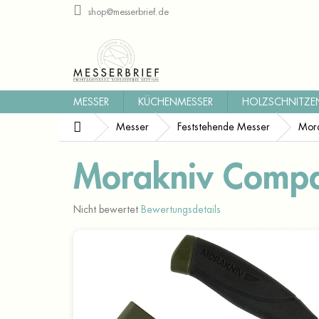
Zum
shop@messerbrief.de
Inhalt
springen
MESSER
KÜCHENMESSER
HOLZSCHNITZE
Startseite
Messer
Feststehende Messer
Mora
Morakniv Compa
Die
Nicht bewertet
Bewertungsdetails
durchschnittliche
Produktbewertung
ist
0,0
von
5
Sternen.