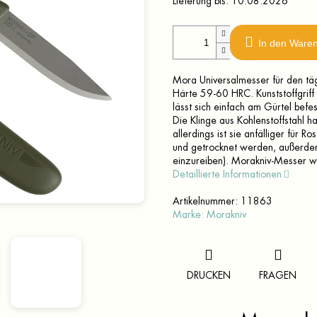
Lieferung bis:
10.08.2026
In den Ware
Mora Universalmesser für den täg
Härte 59-60 HRC. Kunststoffgriff
lässt sich einfach am Gürtel be
Die Klinge aus Kohlenstoffstahl hat
allerdings ist sie anfälliger für
und getrocknet werden, außerdem 
einzureiben). Morakniv-Messer w
Detaillierte Informationen
Artikelnummer:
11863
Marke:
Morakniv
DRUCKEN
FRAGEN