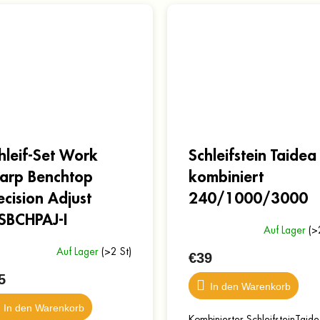
hleif-Set Work
Schleifstein Taidea
arp Benchtop
kombiniert
ecision Adjust
240/1000/3000
BCHPAJ-I
Auf Lager
(>
Auf Lager
(>2 St)
€39
5
In den Warenkorb
In den Warenkorb
Kombinierter SchleifsteinTaide