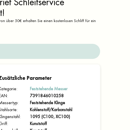
ief Schleifservice
t!
on über 50€ erhalten Sie einen kostenlosen Schliff für ein
Zusätzliche Parameter
Kategorie
:
Feststehende Messer
EAN
:
7391846010258
Messertyp
:
Feststehende Klinge
Stahlsorte
:
Kohlenstoff/Karbonstahl
Klingenstahl
:
1095 (C100, XC100)
Griff
:
Kunststoff