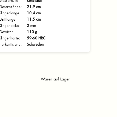
Messerhülle
:
Kunststoff
Gesamtlänge
:
21,9 cm
Klingenlänge
:
10,4 cm
Grifflänge
:
11,5 cm
Klingendicke
:
2 mm
Gewicht
:
110 g
Klingenhärte
:
59-60 HRC
Herkunftsland
:
Schweden
Waren auf Lager