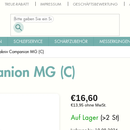
TREUE-RABATT
IMPRESSUM
GESCHÄFTSBEWERTUNG
N
SCHLEIFSERVICE
SCHÄRFZUBEHÖR
MESSERKLINGEN
kniv Companion MG (C)
nion MG (C)
€16,60
€13,95 ohne MwSt.
Verkaufspreis:
Auf Lager
(>2 St)