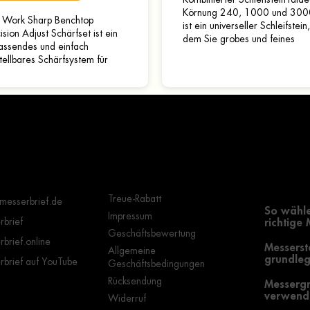
Körnung 240, 1000 und 300
 Work Sharp Benchtop
ist ein universeller Schleifstein
ision Adjust Schärfset ist ein
dem Sie grobes und feines
assendes und einfach
Schleifen und Polieren der Kli
tellbares Schärfsystem für
durchführen...
er. Das Set ist mit einem
seitigen Schleifstein...
Wichtige Hinweise
Grundle
Auswahl
Treue-Rabatt
messerbrief.de
So wähle
Impressum
brief
richtige
Geschäftsbewertung
brief.online
Messerst
Allgemeine
grundleg
brief auf YouTube
Geschäftsbedingungen
Rücksendung
Messergr
verwende
Widerruf