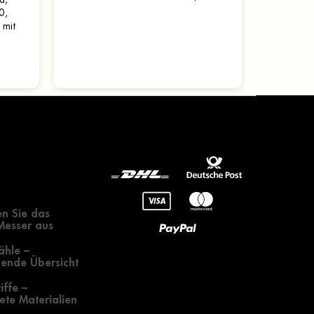
es nicht möglich, die genaue
0,
Körnung zu bestimmen,...
, mit
nge
gendes zur
 eines Messers
n Sie das
 Messer aus
ähle –
ende Übersicht
iffe –
te Materialien