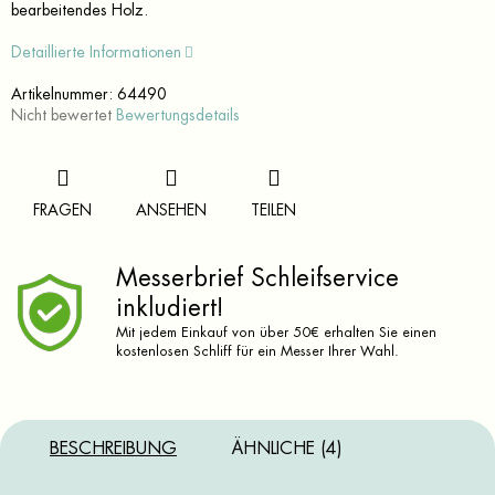
bearbeitendes Holz.
Detaillierte Informationen
Artikelnummer:
64490
Die
Nicht bewertet
Bewertungsdetails
durchschnittliche
Produktbewertung
ist
0,0
FRAGEN
ANSEHEN
TEILEN
von
5
Sternen.
Messerbrief Schleifservice
inkludiert!
Mit jedem Einkauf von über 50€ erhalten Sie einen
kostenlosen Schliff für ein Messer Ihrer Wahl.
BESCHREIBUNG
ÄHNLICHE (4)