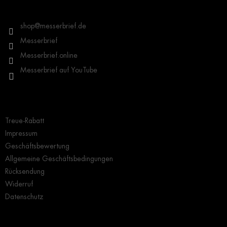
z
Kontakt
e
i
shop
@
messerbrief.de
l
Messerbrief
e
Messerbrief.online
Messerbrief auf YouTube
Wichtige Hinweise
Treue-Rabatt
Impressum
Geschäftsbewertung
Allgemeine Geschäftsbedingungen
Rücksendung
Widerruf
Datenschutz