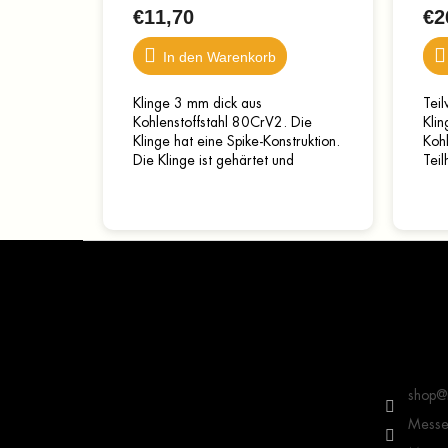
€11,70
€2
In den Warenkorb
Klinge 3 mm dick aus
Teil
Kohlenstoffstahl 80CrV2. Die
Klin
Klinge hat eine Spike-Konstruktion.
Kohl
Die Klinge ist gehärtet und
Teil
geschärft – gebrauchsfertig. Die
Härt
Gesamtlänge beträgt 17,4 cm,...
läng
F
u
ß
z
e
Kontakt
i
l
shop
@
e
Messer