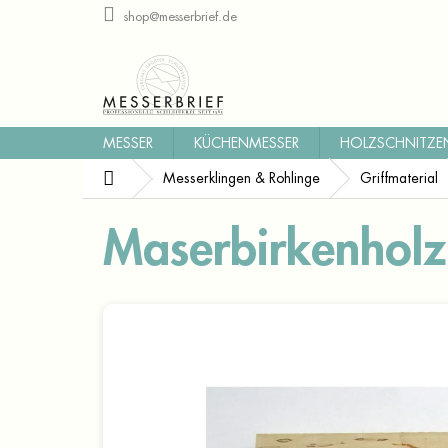
Zum
shop@messerbrief.de
Inhalt
springen
MESSER
KÜCHENMESSER
HOLZSCHNITZE
Startseite
Messerklingen & Rohlinge
Griffmaterial
Maserbirkenholz 