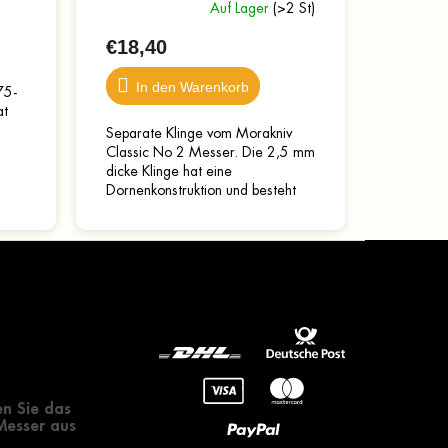
Auf Lager
(>2 St)
€18,40
In den Warenkorb
75-
at
Separate Klinge vom Morakniv
m,
Classic No 2 Messer. Die 2,5 mm
dicke Klinge hat eine
Dornenkonstruktion und besteht
aus Kohlenstoffstahl C100. Die
Klinge ist gehärtet und...
gendes zur
 eines Messers
n Sie das
 Messer aus