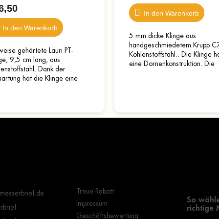
6,50
In den Warenkorb
In den Warenkorb
5 mm dicke Klinge aus
handgeschmiedetem Krupp C
weise gehärtete Lauri PT-
Kohlenstoffstahl.. Die Klinge h
ge, 9,5 cm lang, aus
eine Dornenkonstruktion. Die
enstoffstahl. Dank der
Gesamtlänge beträgt 23,5 c
härtung hat die Klinge eine
die Länge der Klinge selbst
e von bis zu 63 HRC, für eine
beträgt...
ere Haltbarkeit ist der...
Wichtige Hinweise
Grundle
Auswahl
Treue-Rabatt
messerbrief.de
So wähle
Impressum
brief
richtige
Geschäftsbewertung