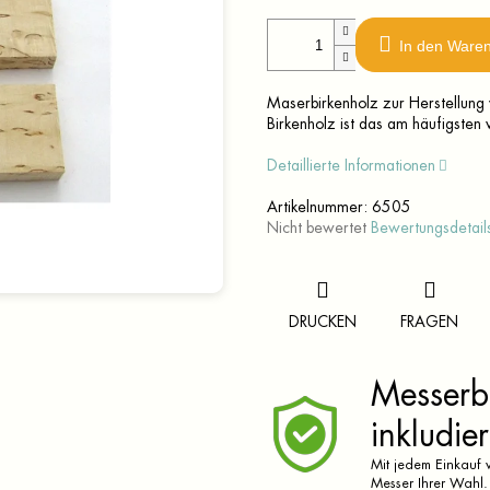
In den Ware
Maserbirkenholz zur Herstellung 
Birkenholz ist das am häufigsten
Detaillierte Informationen
Artikelnummer:
6505
Die
Nicht bewertet
Bewertungsdetail
durchschnittliche
Produktbewertung
ist
0,0
DRUCKEN
FRAGEN
von
5
Sternen.
Messerbr
inkludier
Mit jedem Einkauf v
Messer Ihrer Wahl.