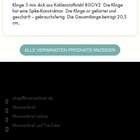
Klinge 3 mm dick aus Kohlenstoffstahl 80CrV2. Die Klinge
hat eine Spike-Konstruktion. Die Klinge ist gehärtet und
geschärft – gebrauchsfertig. Die Gesamtlänge beträgt 20,5
cm,...
ALLE VERWANDTEN PRODUKTE ANZEIGEN
F
u
ß
z
Kontakt
e
i
shop
@
messerbrief.de
l
Messerbrief
e
Messerbrief.online
Messerbrief auf YouTube