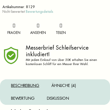
Artikelnummer:
8129
Die
Nicht bewertet
Bewertungsdetails
durchschnittliche
Produktbewertung
ist
0,0
FRAGEN
ANSEHEN
TEILEN
von
5
Sternen.
Messerbrief Schleifservice
inkludiert!
Mit jedem Einkauf von über 50€ erhalten Sie einen
kostenlosen Schliff für ein Messer Ihrer Wahl.
BESCHREIBUNG
ÄHNLICHE (4)
BEWERTUNG
DISKUSSION