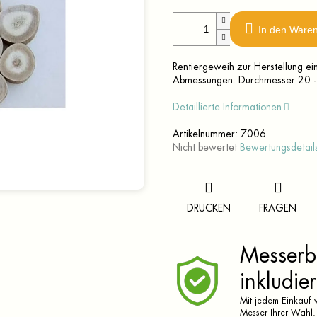
In den Ware
Rentiergeweih zur Herstellung ein
Abmessungen: Durchmesser 20 -
Detaillierte Informationen
Artikelnummer:
7006
Die
Nicht bewertet
Bewertungsdetail
durchschnittliche
Produktbewertung
ist
0,0
DRUCKEN
FRAGEN
von
5
Sternen.
Messerbr
inkludier
Mit jedem Einkauf v
Messer Ihrer Wahl.