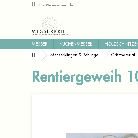
Zum
shop@messerbrief.de
Inhalt
springen
MESSER
KÜCHENMESSER
HOLZSCHNITZE
Startseite
Messerklingen & Rohlinge
Griffmaterial
Rentiergeweih 