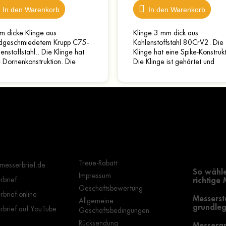
In den Warenkorb
In den Warenkorb
m dicke Klinge aus
Klinge 3 mm dick aus
dgeschmiedetem Krupp C75-
Kohlenstoffstahl 80CrV2. Die
enstoffstahl.. Die Klinge hat
Klinge hat eine Spike-Konstrukt
 Dornenkonstruktion. Die
Die Klinge ist gehärtet und
ge ist gehärtet und geschärft –
geschärft – gebrauchsfertig. D
auchsfertig. Die...
Gesamtlänge beträgt 24,5 cm
Wichtige Hinweise
Grundle
Auswahl
Treue-Rabatt
messerbrief.de
So wähle
Impressum
brief
richtige
Geschäftsbewertung
brief.online
Messerst
Allgemeine
grundleg
brief auf YouTube
Geschäftsbedingungen
Rücksendung
Messergr