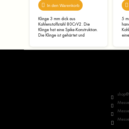
In den Warenkorb
Klinge 3 mm dick aus
5 m
Kohlenstoffstahl 80CrV2. Die
han
Klinge hat eine Spike-Konstruktion.
Kohl
Die Klinge ist gehärtet und
eine
geschärft – gebrauchsfertig. Die
Klin
Gesamtlänge beträgt 20,2 cm,...
gebr
F
u
ß
z
e
Kontakt
i
l
shop
@
e
Messer
Messer
Messer