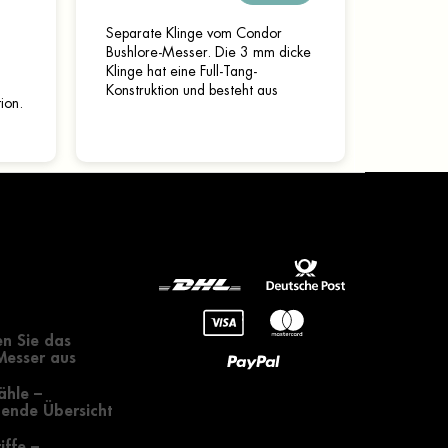
Separate Klinge vom Condor
Bushlore-Messer. Die 3 mm dicke
Klinge hat eine Full-Tang-
Konstruktion und besteht aus
ion.
Kohlenstoffstahl 1075. Die Klinge
ist gehärtet und geschärft –...
ie
,...
gendes zur
 eines Messers
n Sie das
 Messer aus
ähle –
ende Übersicht
iffe –