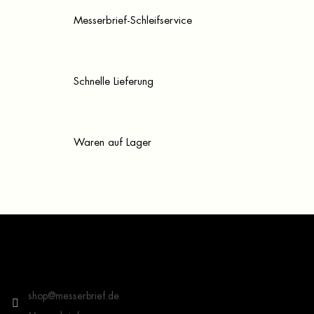
Messerbrief-Schleifservice
Schnelle Lieferung
Waren auf Lager
F
u
ß
z
Kontakt
e
i
shop
@
messerbrief.de
l