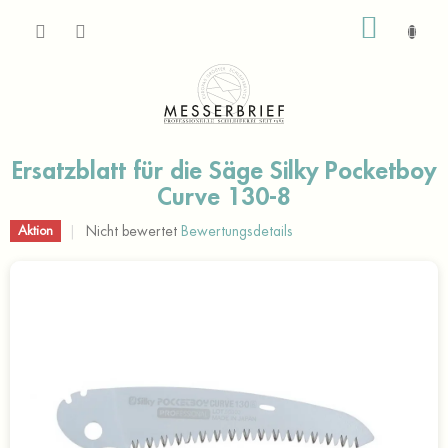
Zum
WARE
Inhalt
springen
Ersatzblatt für die Säge Silky Pocketboy
Curve 130-8
Die
Nicht bewertet
Bewertungsdetails
Aktion
durchschnittliche
Produktbewertung
ist
0,0
von
5
Sternen.