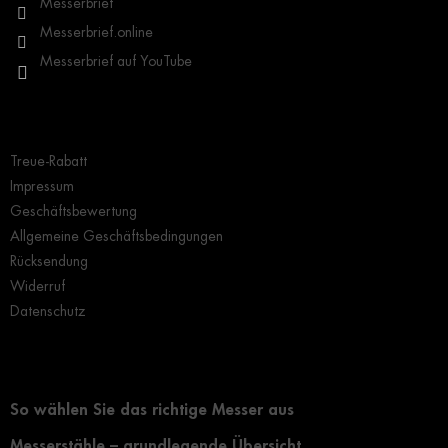
Messerbrief
e
Messerbrief.online
Messerbrief auf YouTube
Wichtige Hinweise
Treue-Rabatt
Impressum
Geschäftsbewertung
Allgemeine Geschäftsbedingungen
Rücksendung
Widerruf
Datenschutz
Grundlegendes zur Auswahl eines Messers
So wählen Sie das richtige Messer aus
Messerstähle – grundlegende Übersicht