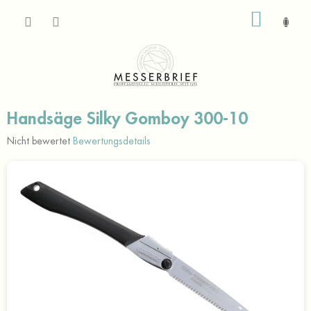
Zum
WARE
Inhalt
springen
Handsäge Silky Gomboy 300-10
Die
Nicht bewertet
Bewertungsdetails
durchschnittliche
Produktbewertung
ist
0,0
von
5
Sternen.