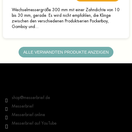
Wechselmessergröße 300 mm mit einer Zahndichte von 10
bis 30 mm, gerade. Es wird nicht empfohlen, die Klinge
zwischen den verschiedenen Produktserien Pocketboy,
Gomboy und...
ALLE VERWANDTEN PRODUKTE ANZEIGEN
F
u
ß
z
Kontakt
e
i
shop
@
messerbrief.de
l
Messerbrief
e
Messerbrief.online
Messerbrief auf YouTube