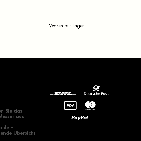
Waren auf Lager
gendes zur
 eines Messers
n Sie das
 Messer aus
ähle –
ende Übersicht