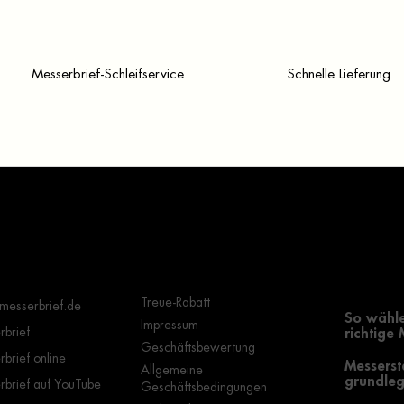
Messerbrief-Schleifservice
Schnelle Lieferung
Wichtige Hinweise
Grundle
Auswahl
Treue-Rabatt
messerbrief.de
So wähle
Impressum
brief
richtige
Geschäftsbewertung
brief.online
Messerst
Allgemeine
grundleg
brief auf YouTube
Geschäftsbedingungen