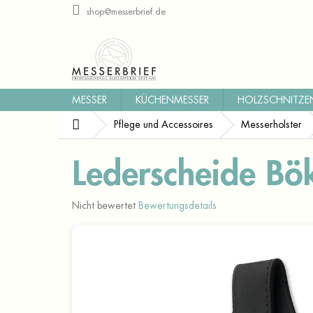
Zum
shop@messerbrief.de
Inhalt
springen
MESSER
KÜCHENMESSER
HOLZSCHNITZE
Startseite
Pflege und Accessoires
Messerholster
Lederscheide B
Die
Nicht bewertet
Bewertungsdetails
durchschnittliche
Produktbewertung
ist
0,0
von
5
Sternen.