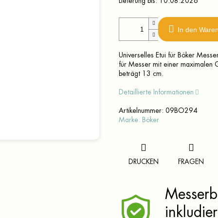
Lieferung bis:
10.08.2026
In den Ware
Universelles Etui für Böker Mes
für Messer mit einer maximalen 
beträgt 13 cm.
Detaillierte Informationen
Artikelnummer:
09BO294
Marke:
Böker
DRUCKEN
FRAGEN
Messerbr
inkludier