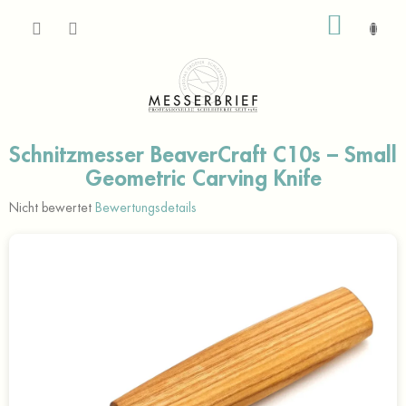
Zum
WARE
Inhalt
springen
Schnitzmesser BeaverCraft C10s – Small
Geometric Carving Knife
Die
Nicht bewertet
Bewertungsdetails
durchschnittliche
Produktbewertung
ist
0,0
von
5
Sternen.