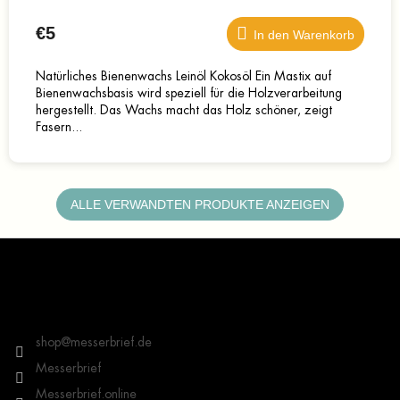
€5
In den Warenkorb
Natürliches Bienenwachs Leinöl Kokosöl Ein Mastix auf
Bienenwachsbasis wird speziell für die Holzverarbeitung
hergestellt. Das Wachs macht das Holz schöner, zeigt
Fasern...
ALLE VERWANDTEN PRODUKTE ANZEIGEN
F
u
ß
z
Kontakt
e
i
shop
@
messerbrief.de
l
Messerbrief
e
Messerbrief.online