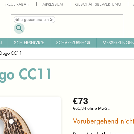
TREUE-RABATT
IMPRESSUM
GESCHÄFTSBEWERTUNG
N
SCHLEIFSERVICE
SCHÄRFZUBEHÖR
MESSERKLINGEN
r Dogo CC11
ogo CC11
€73
€61,34 ohne MwSt.
Verkaufspreis:
Vorübergehend nicht