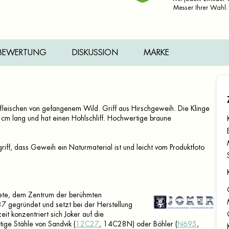
Messer Ihrer Wahl.
BEWERTUNG
DISKUSSION
MARKE
eischen von gefangenem Wild. Griff aus Hirschgeweih. Die Klinge
8 cm lang und hat einen Hohlschliff
. Hochwertige braune
iff, dass Geweih ein Naturmaterial ist und leicht vom Produktfoto
ete, dem Zentrum der berühmten
 gegründet und setzt bei der Herstellung
t konzentriert sich Joker auf die
ge Stähle von Sandvik (
12C27
, 14C28N) oder Böhler (
N695
,