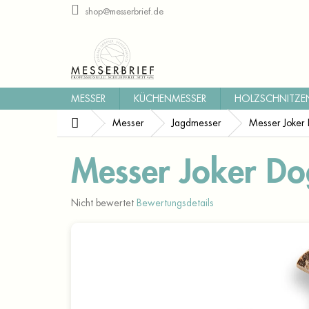
Zum
shop@messerbrief.de
Inhalt
springen
MESSER
KÜCHENMESSER
HOLZSCHNITZE
Startseite
Messer
Jagdmesser
Messer Joke
Messer Joker D
Die
Nicht bewertet
Bewertungsdetails
durchschnittliche
Produktbewertung
ist
0,0
von
5
Sternen.