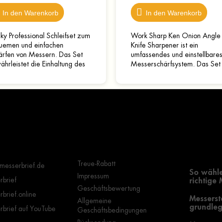
In den Warenkorb
In den Warenkorb
ky Professional Schleifset zum
Work Sharp Ken Onion Angle
uemen und einfachen
Knife Sharpener ist ein
ärfen von Messern. Das Set
umfassendes und einstellbare
hrleistet die Einhaltung des
Messerschärfsystem. Das Set 
ählten Schärfwinkels, sodass
mit zwei dreiseitigen
 Anfänger damit...
Schleifsteinen ausgestattet. Di
Wichtige Hinweise
Grundle
Auswahl
Treue-Rabatt
messerbrief.de
So wähle
Impressum
brief
richtige
Geschäftsbewertung
brief.online
Messerst
Allgemeine
grundleg
brief auf YouTube
Geschäftsbedingungen