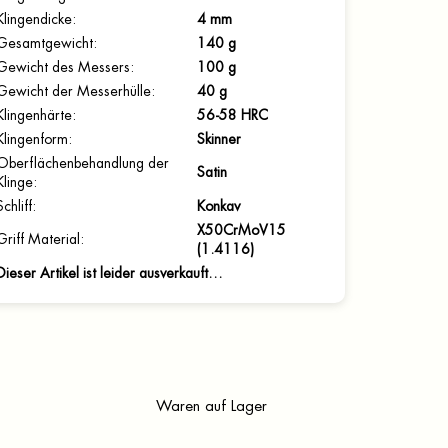
Klingendicke
:
4 mm
Gesamtgewicht
:
140 g
Gewicht des Messers
:
100 g
Gewicht der Messerhülle
:
40 g
Klingenhärte
:
56-58 HRC
Klingenform
:
Skinner
Oberflächenbehandlung der
Satin
Klinge
:
Schliff
:
Konkav
X50CrMoV15
Griff Material
:
(1.4116)
Dieser Artikel ist leider ausverkauft…
Waren auf Lager