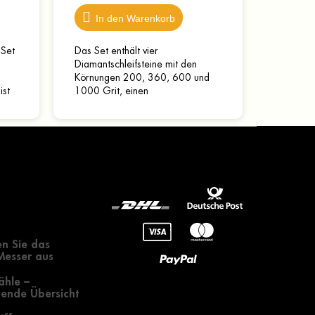
In den Warenkorb
 Set
Das Set enthält vier
Diamantschleifsteine mit den
s
Körnungen 200, 360, 600 und
ist
1000 Grit, einen
Keramikschleifstein sowie einen
e...
Abziehstein mit Leder. Im
Lieferumfang ist zudem...
gendes zur
 eines Messers
n Sie das
 Messer aus
ähle –
ende Übersicht