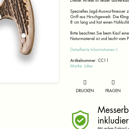
Dieser Artikel ist leider ausverka
Spezielles Jagd-Auswurfmesser 
Griff aus Hirschgeweih. Die Kli
8 cm lang und hat einen Hohlschli
Bitte beachten Sie beim Kauf ein
Naturmaterial ist und leicht vom
Detaillierte Informationen
Artikelnummer:
CC11
Marke:
Joker
DRUCKEN
FRAGEN
Messerbr
inkludier
Mit jedem Einkauf v