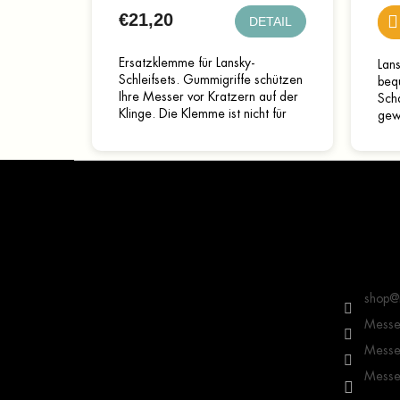
€21,20
DETAIL
Ersatzklemme für Lansky-
Lans
Schleifsets. Gummigriffe schützen
beq
Ihre Messer vor Kratzern auf der
Sch
Klinge. Die Klemme ist nicht für
gewä
Messer mit sehr schmalen Klingen
gew
(unter 1,3 cm)...
auch
F
u
ß
z
e
Kontakt
i
l
shop
@
e
Messer
Messer
Messer