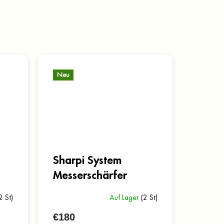
Neu
Sharpi System
Messerschärfer
2 St)
Auf Lager
(2 St)
€180