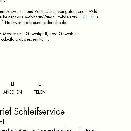
uft…
zum Auswerfen und Zerfleischen von gefangenem Wild.
nge besteht aus Molybdän-Vanadium-Edelstahl
1.4116
, ist
ff
. Hochwertige braune Lederscheide.
es Messers mit Geweihgriff, dass Geweih ein
 Produktfoto abweichen kann.
ANSEHEN
TEILEN
ief Schleifservice
t!
on über 50€ erhalten Sie einen kostenlosen Schliff für ein