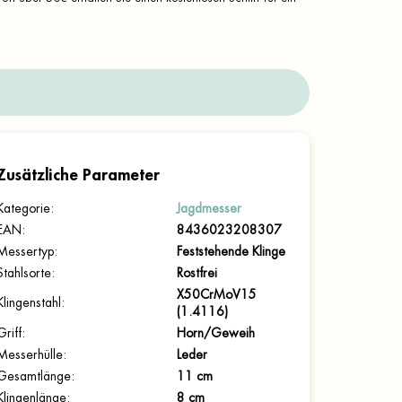
Zusätzliche Parameter
Kategorie
:
Jagdmesser
EAN
:
8436023208307
Messertyp
:
Feststehende Klinge
Stahlsorte
:
Rostfrei
X50CrMoV15
Klingenstahl
:
(1.4116)
Griff
:
Horn/Geweih
Messerhülle
:
Leder
Gesamtlänge
:
11 cm
Klingenlänge
:
8 cm