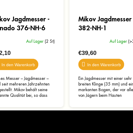
kov Jagdmesser -
Mikov Jagdmesser
nado 376-NH-6
382-NH-1
Auf Lager
(2 St)
Auf Lager
(>
2,10
€39,60
In den Warenkorb
In den Warenkorb
ses Messer – Jagdmesser –
Ein Jagdmesser mit einer sehr
d seit mehreren Jahrzehnten
breiten Klinge (35 mm) und e
estellt. Mikov behält seine
markanten Bogen, der vor all
nnte Qualität bei, so dass
von Jägern beim Hauten
e Messer trotz ihres
geschätzt wird. Der Griff ist 
geschrittenen Alters...
Imitation von Horn...