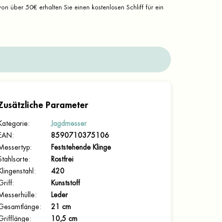
on über 50€ erhalten Sie einen kostenlosen Schliff für ein
Zusätzliche Parameter
Kategorie
:
Jagdmesser
EAN
:
8590710375106
Messertyp
:
Feststehende Klinge
Stahlsorte
:
Rostfrei
Klingenstahl
:
420
Griff
:
Kunststoff
Messerhülle
:
Leder
Gesamtlänge
:
21 cm
Grifflänge
:
10,5 cm