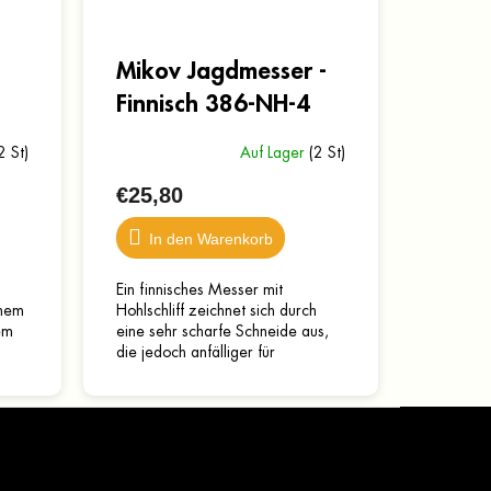
Mikov Jagdmesser -
Finnisch 386-NH-4
2 St)
Auf Lager
(2 St)
€25,80
In den Warenkorb
Ein finnisches Messer mit
inem
Hohlschliff zeichnet sich durch
em
eine sehr scharfe Schneide aus,
die jedoch anfälliger für
aus
Beschädigungen sind. Es ist daher
nicht zum Hacken oder...