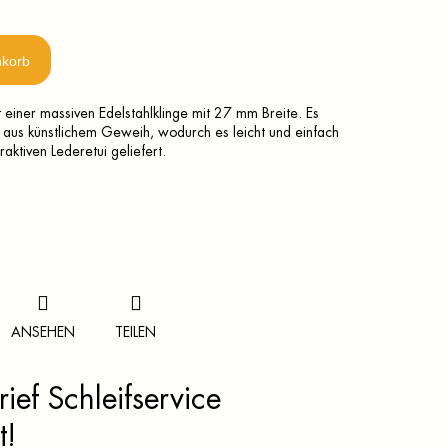
nkorb
 einer massiven Edelstahlklinge mit 27 mm Breite. Es
f aus künstlichem Geweih, wodurch es leicht und einfach
raktiven Lederetui geliefert.
ANSEHEN
TEILEN
ief Schleifservice
t!