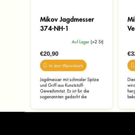
Mikov Jagdmesser
Mi
374-NH-1
Ve
Auf Lager
(>2 St)
€20,90
€3
In den Warenkorb
Jagdmesser mit schmaler Spitze
Die
und Griff aus Kunststoff-
wir
Geweihimitat. Es ist für die
herg
sogenannten gedacht die
beka
Auswirkungen erschossener
dies
Tiere, d.h. Das Messer wird an
fort
F
der Stelle,...
u
ß
z