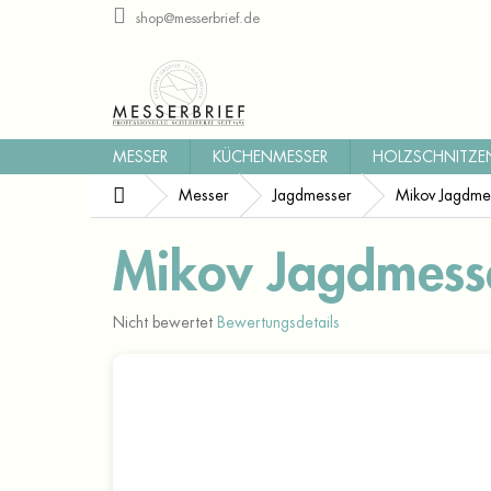
Zum
shop@messerbrief.de
Inhalt
springen
MESSER
KÜCHENMESSER
HOLZSCHNITZE
Startseite
Messer
Jagdmesser
Mikov Jagdme
Mikov Jagdmesse
Die
Nicht bewertet
Bewertungsdetails
durchschnittliche
Produktbewertung
ist
0,0
von
5
Sternen.