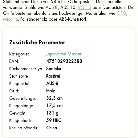
Stahl mit einer Härte von 58-61 HRC hergestellt. Der Hersteller
verwendet Stähle wie AUS-8, AUS-10,
VG-10
oder Damaststahl. Die
Griffe bestehen ebenfalls aus hochwertigen Materialien wie
G10
,
Micarta
, Palisanderholz oder ABS-Kunststoff.
Zusätzliche Parameter
Kategorie
:
Japanische Messer
EAN
:
4751029322388
Küchenmessertyp
:
Santoku
Stahlsorte
:
Rostfrei
Klingenstahl
:
AUS-8
Griff
:
Holz
Gesamtlänge
:
32,3 cm
Klingenlänge
:
17,5 cm
Gewicht
:
131 g
Klingenhärte
:
59 HRC
Krajina pôvodu
:
China