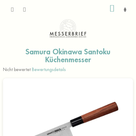
Zum
WARE
Inhalt
springen
Samura Okinawa Santoku
Küchenmesser
Die
Nicht bewertet
Bewertungsdetails
durchschnittliche
Produktbewertung
ist
0,0
von
5
Sternen.