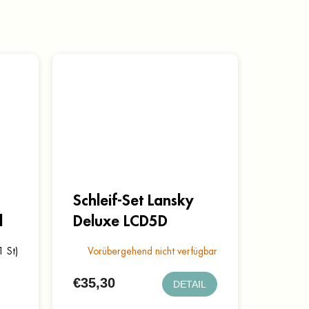
Schleif-Set Lansky
l
Deluxe LCD5D
1 St)
Vorübergehend nicht verfügbar
€35,30
DETAIL