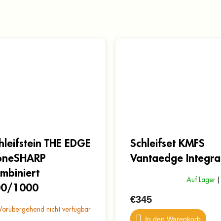
hleifstein THE EDGE
Schleifset KMFS
oneSHARP
Vantaedge Integra
mbiniert
Auf Lager
(
00/1000
€345
Vorübergehend nicht verfügbar
In den Warenkorb