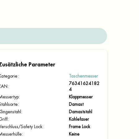
Zusätzliche Parameter
Kategorie
:
Taschenmesser
76341624182
EAN
:
4
Messertyp
:
Klappmesser
Stahlsorte
:
Damast
Klingenstahl
:
Damaststahl
Griff
:
Kohlefaser
Verschluss/Safety Lock
:
Frame Lock
Messerhülle
:
Keine