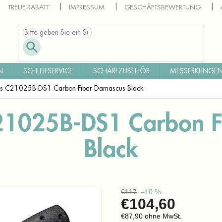
TREUE-RABATT
IMPRESSUM
GESCHÄFTSBEWERTUNG
N
SCHLEIFSERVICE
SCHÄRFZUBEHÖR
MESSERKLINGEN
tos C21025B-DS1 Carbon Fiber Damascus Black
C21025B-DS1 Carbon 
Black
€117
–10 %
€104,60
€87,90 ohne MwSt.