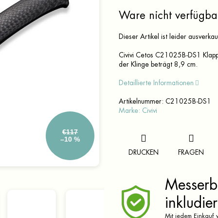
Verkaufspreis:
Ware nicht verfügba
Dieser Artikel ist leider ausverka
Civivi Cetos C21025B-DS1 Klappm
der Klinge beträgt 8,9 cm.
Detaillierte Informationen
Artikelnummer:
C21025B-DS1
Marke:
Civivi
€117
–10 %
DRUCKEN
FRAGEN
Messerbr
inkludier
Mit jedem Einkauf v