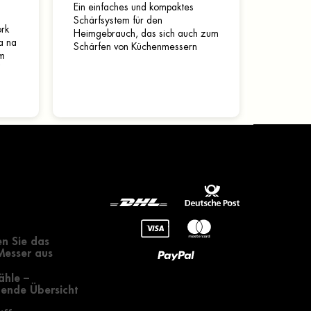
Ein einfaches und kompaktes
Schärfsystem für den
ork
Heimgebrauch, das sich auch zum
a na
Schärfen von Küchenmessern
ým
eignet. Ermöglicht das Schleifen in
Winkeln von 20⁰ und 25⁰. Das...
gendes zur
 eines Messers
n Sie das
 Messer aus
ähle –
ende Übersicht