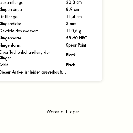
Gesamtlänge
:
20,3 cm
Klingenlänge
:
8,9 cm
Grifflänge
:
11,4 cm
Klingendicke
:
3 mm
Gewicht des Messers
:
110,5 g
Klingenhärte
:
58-60 HRC
Klingenform
:
Spear Point
Oberflächenbehandlung der
Black
Klinge
:
Schliff
:
Flach
Dieser Artikel ist leider ausverkauft…
Waren auf Lager