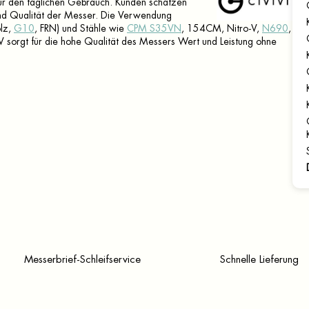
ür den täglichen Gebrauch. Kunden schätzen
 und Qualität der Messer. Die Verwendung
olz,
G10
, FRN) und Stähle wie
CPM S35VN
, 154CM, Nitro-V,
N690
,
rgt für die hohe Qualität des Messers Wert und Leistung ohne
Messerbrief-Schleifservice
Schnelle Lieferung