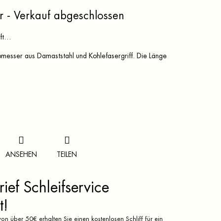
r - Verkauf abgeschlossen
uft…
esser aus Damaststahl und Kohlefasergriff. Die Länge
ANSEHEN
TEILEN
ief Schleifservice
t!
on über 50€ erhalten Sie einen kostenlosen Schliff für ein