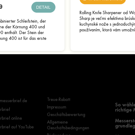
9
DETAIL
Rolling Knife Sharpener od W
Sharp je veľmi efektívna brúsk
inierter Schleifstein, der
kuchynské nože s jednoduch
ine der Körnung 400 und
používaním, ktorá vám umožní
 enthält. Der Stein der
ľahko a rýchlo nabrúsiť vaše
ung 400 ist für das erste
nože. Je perfektným...
ärfen eines stumpfen Messers
cht. Der Stein mit der...
Wichtige Hinweise
Grundle
Auswahl
Treue-Rabatt
messerbrief.de
So wähle
Impressum
brief
richtige
Geschäftsbewertung
brief.online
Messerst
Allgemeine
grundleg
brief auf YouTube
Geschäftsbedingungen