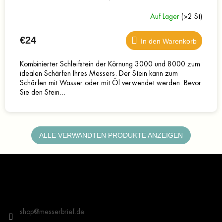
Auf Lager
(>2 St)
€24
In den Warenkorb
Kombinierter Schleifstein der Körnung 3000 und 8000 zum
idealen Schärfen Ihres Messers. Der Stein kann zum
Schärfen mit Wasser oder mit Öl verwendet werden. Bevor
Sie den Stein...
ALLE VERWANDTEN PRODUKTE ANZEIGEN
F
u
ß
z
Kontakt
e
i
shop
@
messerbrief.de