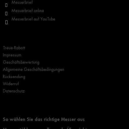
l
Messerbrief
e
Messerbrief.online
Messerbrief auf YouTube
Wichtige Hinweise
Treue-Rabatt
Impressum
Geschäftsbewertung
Allgemeine Geschäftsbedingungen
Rücksendung
Widerruf
Datenschutz
Grundlegendes zur Auswahl eines Messers
So wählen Sie das richtige Messer aus