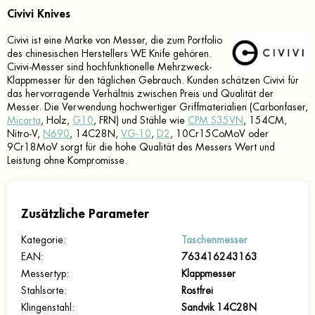
Civivi Knives
Civivi ist eine Marke von Messer, die zum Portfolio
des chinesischen Herstellers WE Knife gehören.
Civivi-Messer sind hochfunktionelle Mehrzweck-
Klappmesser für den täglichen Gebrauch. Kunden schätzen Civivi für
das hervorragende Verhältnis zwischen Preis und Qualität der
Messer. Die Verwendung hochwertiger Griffmaterialien (Carbonfaser,
Micarta
, Holz,
G10
, FRN) und Stähle wie
CPM S35VN
, 154CM,
Nitro-V,
N690
, 14C28N,
VG-10
,
D2
, 10Cr15CoMoV oder
9Cr18MoV sorgt für die hohe Qualität des Messers Wert und
Leistung ohne Kompromisse.
Zusätzliche Parameter
Kategorie
:
Taschenmesser
EAN
:
763416243163
Messertyp
:
Klappmesser
Stahlsorte
:
Rostfrei
Klingenstahl
:
Sandvik 14C28N