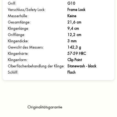
Griff
:
G10
Verschluss/Safety Lock
:
Frame Lock
Messerhülle
:
Keine
Gesamtlänge
:
21,6 cm
Klingenlänge
:
9,4 cm
Grifflänge
:
12,2 cm
Klingendicke
:
3 mm
Gewicht des Messers
:
142,3 g
Klingenhärte
:
57-59 HRC
Klingenform
:
Clip Point
Oberflächenbehandlung der Klinge
:
Stonewash - black
Schliff
:
Flach
Originalitätsgarantie