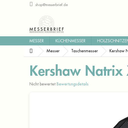
Zum
shop@messerbrief.de
Inhalt
springen
MESSER
KÜCHENMESSER
HOLZSCHNITZE
Startseite
Messer
Taschenmesser
Kershaw N
Kershaw Natrix
Die
Nicht bewertet
Bewertungsdetails
durchschnittliche
Produktbewertung
ist
0,0
von
5
Sternen.