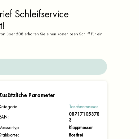
ief Schleifservice
t!
on über 50€ erhalten Sie einen kostenlosen Schliff für ein
Zusätzliche Parameter
Kategorie
:
Taschenmesser
08717105378
EAN
:
3
Messertyp
:
Klappmesser
Stahlsorte
:
Rostfrei