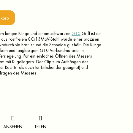
nkorb
 cm langen Klinge und einem schwarzen
G10
-Griff ist ein
e aus rostfreiem 8Cr13MoV-Stahl wurde einer präzisen
rch sie hart ist und die Schneide gut hält. Die Klinge
starkem und langlebigem G10-Verbundmaterial in
erriegelung. Für ein einfaches Öffnen des Messers
stem mit Kugellagern. Der Clip zum Aufhängen des
für Rechts- als auch für Linkshänder geeignet) und
s Tragen des Messers.
ANSEHEN
TEILEN