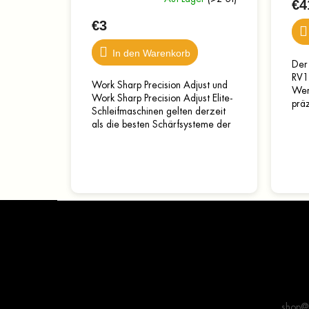
€4
€3
In den Warenkorb
Der
RV1 
Work Sharp Precision Adjust und
Wert
Work Sharp Precision Adjust Elite-
prä
Schleifmaschinen gelten derzeit
lege
als die besten Schärfsysteme der
vari
Welt in ihrer Preisklasse. Doch
selbst bei...
F
u
ß
z
e
Kontakt
i
l
shop
@