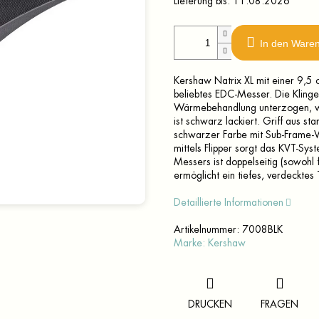
Lieferung bis:
11.08.2026
In den Ware
Kershaw Natrix XL mit einer 9,5
beliebtes EDC-Messer. Die Kling
Wärmebehandlung unterzogen, wodu
ist schwarz lackiert. Griff aus 
schwarzer Farbe mit Sub-Frame-V
mittels Flipper sorgt das KVT-Sy
Messers ist doppelseitig (sowohl 
ermöglicht ein tiefes, verdeckte
Detaillierte Informationen
Artikelnummer:
7008BLK
Marke:
Kershaw
DRUCKEN
FRAGEN