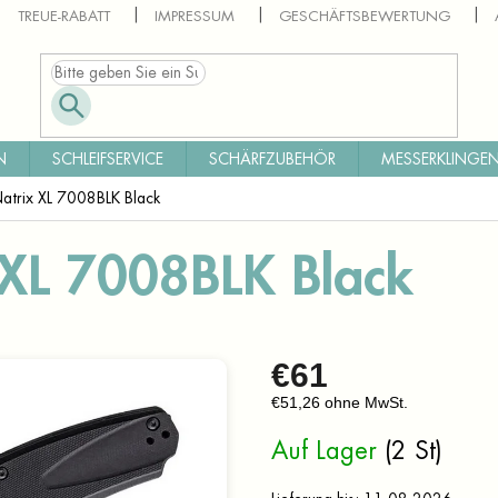
TREUE-RABATT
IMPRESSUM
GESCHÄFTSBEWERTUNG
N
SCHLEIFSERVICE
SCHÄRFZUBEHÖR
MESSERKLINGEN
atrix XL 7008BLK Black
 XL 7008BLK Black
€61
€51,26 ohne MwSt.
Verkaufspreis:
Auf Lager
(2 St)