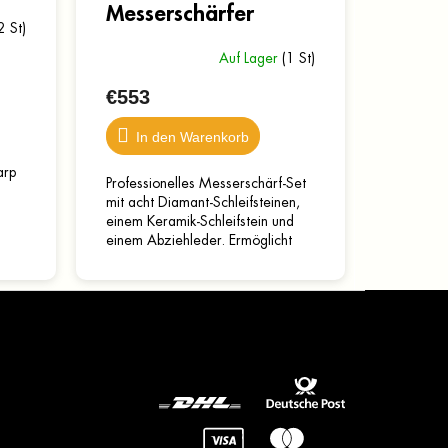
Messerschärfer
2 St)
Auf Lager
(1 St)
€553
In den Warenkorb
arp
Professionelles Messerschärf-Set
mit acht Diamant-Schleifsteinen,
einem Keramik-Schleifstein und
einem Abziehleder. Ermöglicht
das Schärfen von Küchen-, Jagd-,
Taschen- sowie...
gendes zur
 eines Messers