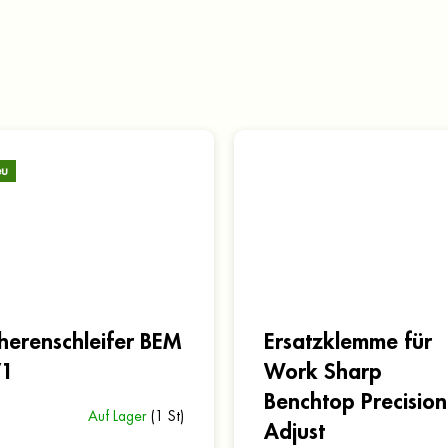
u
herenschleifer BEM
Ersatzklemme für
V1
Work Sharp
Benchtop Precision
Auf Lager
(1 St)
Adjust