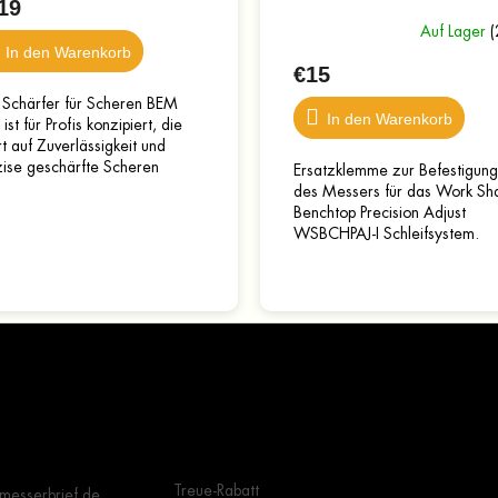
19
Auf Lager
(
In den Warenkorb
€15
 Schärfer für Scheren BEM
In den Warenkorb
ist für Profis konzipiert, die
 auf Zuverlässigkeit und
zise geschärfte Scheren
Ersatzklemme zur Befestigung
n. Der Schleifwinkel lässt sich
des Messers für das Work Sh
abel zwischen 30°...
Benchtop Precision Adjust
WSBCHPAJ-I Schleifsystem.
Wichtige Hinweise
Grundle
Auswahl
Treue-Rabatt
messerbrief.de