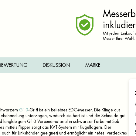
Messerbr
inkludier
Mit jedem Einkauf v
Messer Ihrer Wahl.
BEWERTUNG
DISKUSSION
MARKE
 schwarzem
G10
-Griff ist ein beliebtes EDC-Messer. Die Klinge aus
behandlung unterzogen, wodurch sie hart ist und die Schneide gut
m und langlebigem G10-Verbundmaterial in schwarzer Farbe mit Sub-
s mittels Flipper sorgt das KVT-System mit Kugellagern. Der
 auch für Linkshänder geeignet) und ermöglicht ein tiefes, verdecktes