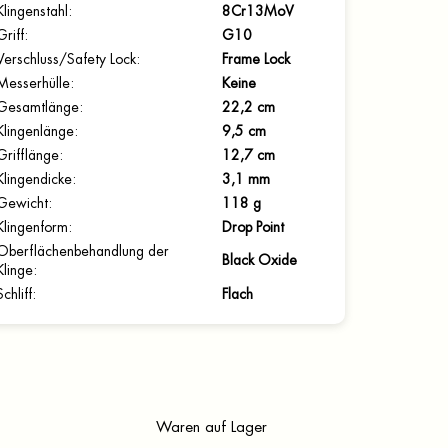
Klingenstahl
:
8Cr13MoV
Griff
:
G10
Verschluss/Safety Lock
:
Frame Lock
Messerhülle
:
Keine
Gesamtlänge
:
22,2 cm
Klingenlänge
:
9,5 cm
Grifflänge
:
12,7 cm
Klingendicke
:
3,1 mm
Gewicht
:
118 g
Klingenform
:
Drop Point
Oberflächenbehandlung der
Black Oxide
Klinge
:
Schliff
:
Flach
Waren auf Lager