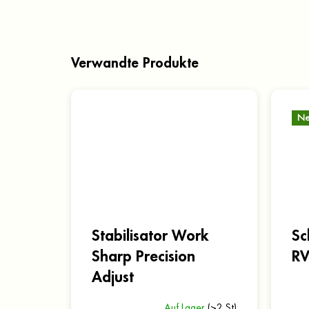
Verwandte Produkte
Ne
Stabilisator Work
Sc
Sharp Precision
R
Adjust
Auf Lager
(>2 St)