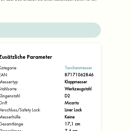
Zusätzliche Parameter
Kategorie
:
Taschenmesser
EAN
:
87171062846
Messertyp
:
Klappmesser
Stahlsorte
:
Werkzeugstahl
Klingenstahl
:
D2
Griff
:
Micarta
Verschluss/Safety Lock
:
Liner Lock
Messerhülle
:
Keine
Gesamtlänge
:
17,1 cm