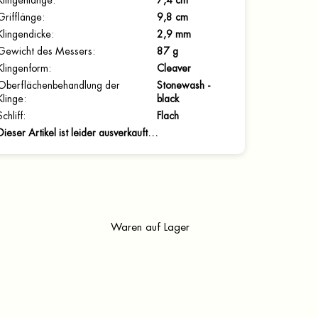
Klingenlänge
:
7,4 cm
Grifflänge
:
9,8 cm
Klingendicke
:
2,9 mm
Gewicht des Messers
:
87 g
Klingenform
:
Cleaver
Oberflächenbehandlung der
Stonewash -
Klinge
:
black
Schliff
:
Flach
Dieser Artikel ist leider ausverkauft…
Waren auf Lager