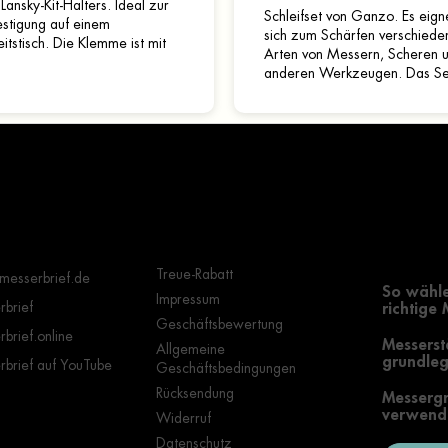
Lansky-Kit-Halters. Ideal zur
Schleifset von Ganzo. Es eign
estigung auf einem
sich zum Schärfen verschiede
itstisch. Die Klemme ist mit
Arten von Messern, Scheren 
n Arten von Lansky-Schleifsets
anderen Werkzeugen. Das Se
atibel, die einen...
lässt sich problemlos auf jeder
glatten Oberfläche...
Wichtige Hinweise
Grundle
Auswahl
Treue-Rabatt
messerbrief.de
So wähle
Impressum
brief
richtige
Geschäftsbewertung
brief.online
Messerst
Allgemeine
grundleg
brief auf YouTube
Geschäftsbedingungen
Rücksendung
Messergr
verwende
Widerruf
Datenschutz