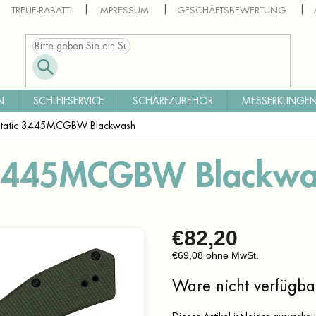
TREUE-RABATT
IMPRESSUM
GESCHÄFTSBEWERTUNG
N
SCHLEIFSERVICE
SCHÄRFZUBEHÖR
MESSERKLINGEN
Static 3445MCGBW Blackwash
c 3445MCGBW Blackwa
€82,20
€69,08 ohne MwSt.
Verkaufspreis:
Ware nicht verfügba