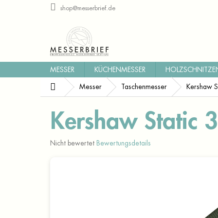
Zum
shop@messerbrief.de
Inhalt
springen
MESSER
KÜCHENMESSER
HOLZSCHNITZE
Startseite
Messer
Taschenmesser
Kershaw 
Kershaw Stati
Die
Nicht bewertet
Bewertungsdetails
durchschnittliche
Produktbewertung
ist
0,0
von
5
Sternen.