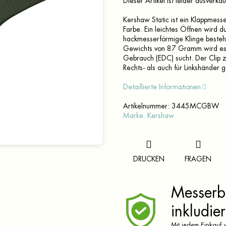
Dieser Artikel ist leider ausverka
Kershaw Static ist ein Klappmesse
Farbe. Ein leichtes Öffnen wird 
hackmesserförmige Klinge beste
Gewichts von 87 Gramm wird es j
Gebrauch (EDC) sucht. Der Clip z
Rechts- als auch für Linkshänder g
Detaillierte Informationen
Artikelnummer:
3445MCGBW
Marke:
Kershaw
DRUCKEN
FRAGEN
Messerbr
inkludier
Mit jedem Einkauf v