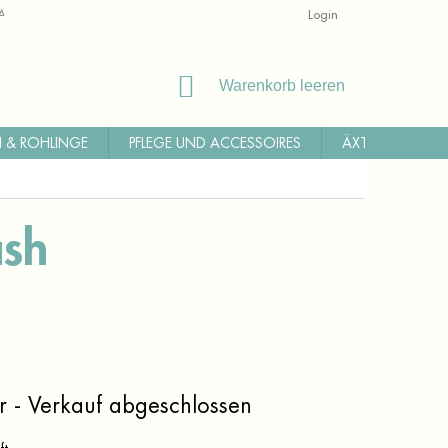
ALLGEMEINE GESCHÄFTSBEDINGUNGEN
RÜCKSENDUNG
Login
WI
WARENKORB
Warenkorb leeren
 & ROHLINGE
PFLEGE UND ACCESSOIRES
ÄXTE, MACHET
sh
r - Verkauf abgeschlossen