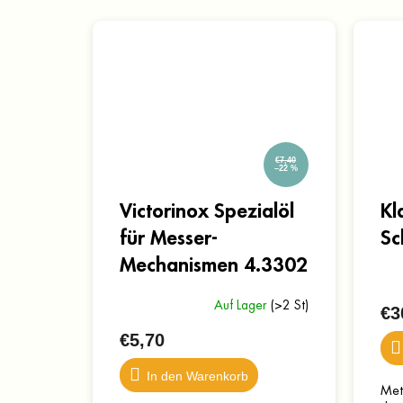
€7,40
–22 %
Victorinox Spezialöl
Kl
für Messer-
Sc
Mechanismen 4.3302
Auf Lager
(>2 St)
€3
€5,70
In den Warenkorb
Met