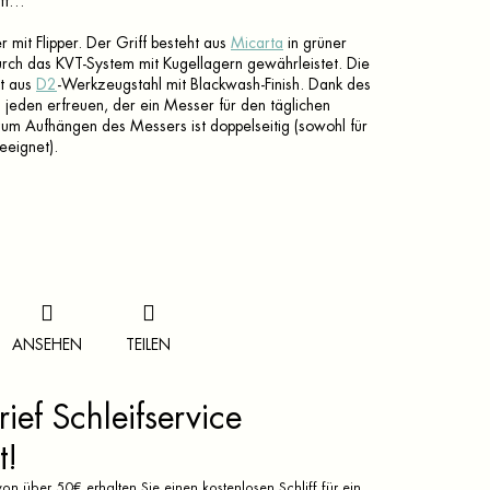
uft…
r mit Flipper. Der Griff besteht aus
Micarta
in grüner
durch das KVT-System mit Kugellagern gewährleistet. Die
ht aus
D2
-Werkzeugstahl mit Blackwash-Finish. Dank des
eden erfreuen, der ein Messer für den täglichen
um Aufhängen des Messers ist doppelseitig (sowohl für
eeignet).
ANSEHEN
TEILEN
ief Schleifservice
t!
on über 50€ erhalten Sie einen kostenlosen Schliff für ein