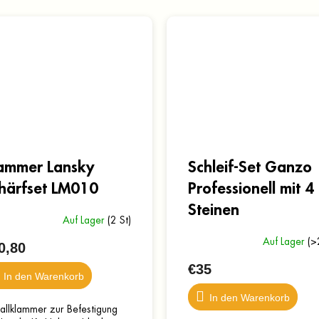
ammer Lansky
Schleif-Set Ganzo
härfset LM010
Professionell mit 4
Steinen
Auf Lager
(2 St)
Auf Lager
(>
0,80
€35
In den Warenkorb
In den Warenkorb
allklammer zur Befestigung