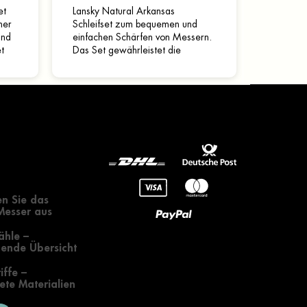
et
Lansky Natural Arkansas
ner
Schleifset zum bequemen und
und
einfachen Schärfen von Messern.
t
Das Set gewährleistet die
Einhaltung des gewählten
Schärfwinkels, sodass auch
Anfänger damit...
gendes zur
 eines Messers
n Sie das
 Messer aus
ähle –
ende Übersicht
iffe –
te Materialien