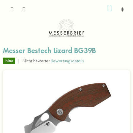
Zum
WARE
Inhalt
springen
Messer Bestech Lizard BG39B
Die
Nicht bewertet
Bewertungsdetails
Neu
durchschnittliche
Produktbewertung
ist
0,0
von
5
Sternen.