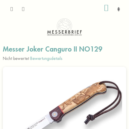
Zum
WARE
Inhalt
springen
Messer Joker Canguro II NO129
Die
Nicht bewertet
Bewertungsdetails
durchschnittliche
Produktbewertung
ist
0,0
von
5
Sternen.