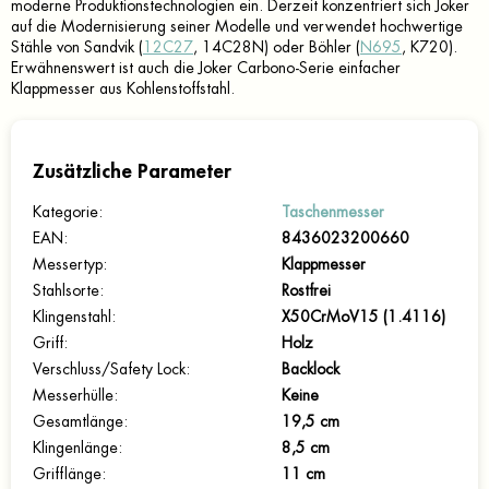
moderne Produktionstechnologien ein. Derzeit konzentriert sich Joker
auf die Modernisierung seiner Modelle und verwendet hochwertige
Stähle von Sandvik (
12C27
, 14C28N) oder Böhler (
N695
, K720).
Erwähnenswert ist auch die Joker Carbono-Serie einfacher
Klappmesser aus Kohlenstoffstahl.
Zusätzliche Parameter
Kategorie
:
Taschenmesser
EAN
:
8436023200660
Messertyp
:
Klappmesser
Stahlsorte
:
Rostfrei
Klingenstahl
:
X50CrMoV15 (1.4116)
Griff
:
Holz
Verschluss/Safety Lock
:
Backlock
Messerhülle
:
Keine
Gesamtlänge
:
19,5 cm
Klingenlänge
:
8,5 cm
Grifflänge
:
11 cm