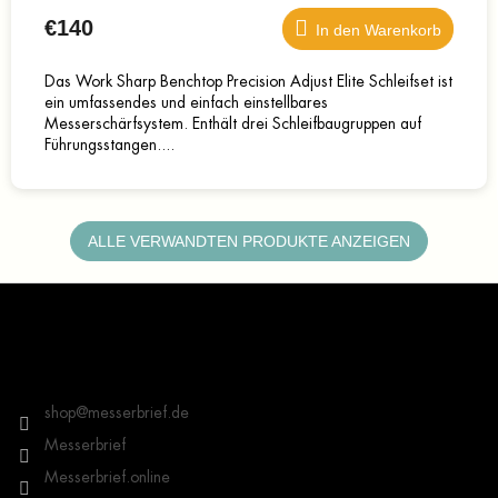
€140
In den Warenkorb
Das Work Sharp Benchtop Precision Adjust Elite Schleifset ist
ein umfassendes und einfach einstellbares
Messerschärfsystem. Enthält drei Schleifbaugruppen auf
Führungsstangen....
ALLE VERWANDTEN PRODUKTE ANZEIGEN
F
u
ß
z
Kontakt
e
i
shop
@
messerbrief.de
l
Messerbrief
e
Messerbrief.online