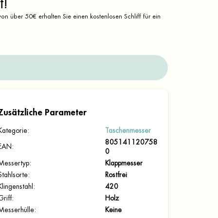
t!
on über 50€ erhalten Sie einen kostenlosen Schliff für ein
Zusätzliche Parameter
Kategorie
:
Taschenmesser
805141120758
EAN
:
0
Messertyp
:
Klappmesser
Stahlsorte
:
Rostfrei
Klingenstahl
:
420
Griff
:
Holz
Messerhülle
:
Keine