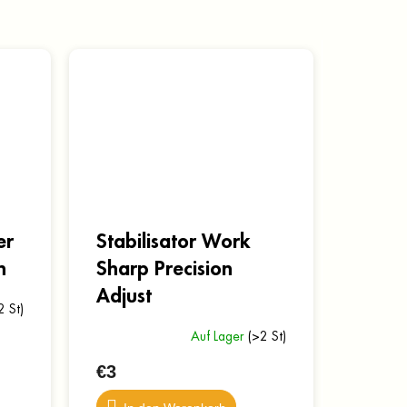
er
Stabilisator Work
n
Sharp Precision
Adjust
2 St)
Auf Lager
(>2 St)
€3