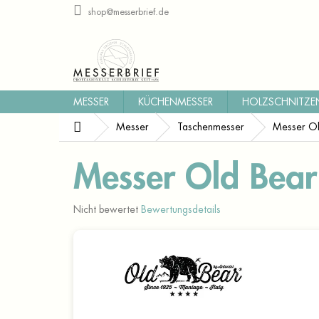
Zum
shop@messerbrief.de
Inhalt
springen
MESSER
KÜCHENMESSER
HOLZSCHNITZE
Startseite
Messer
Taschenmesser
Messer Ol
Messer Old Bear
Die
Nicht bewertet
Bewertungsdetails
durchschnittliche
Produktbewertung
ist
0,0
von
5
Sternen.