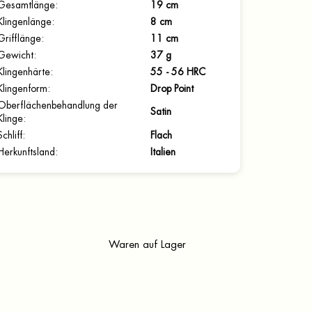
Gesamtlänge
:
19 cm
Klingenlänge
:
8 cm
Grifflänge
:
11 cm
Gewicht
:
37 g
Klingenhärte
:
55 - 56 HRC
Klingenform
:
Drop Point
Oberflächenbehandlung der
Satin
Klinge
:
Schliff
:
Flach
Herkunftsland
:
Italien
Waren auf Lager