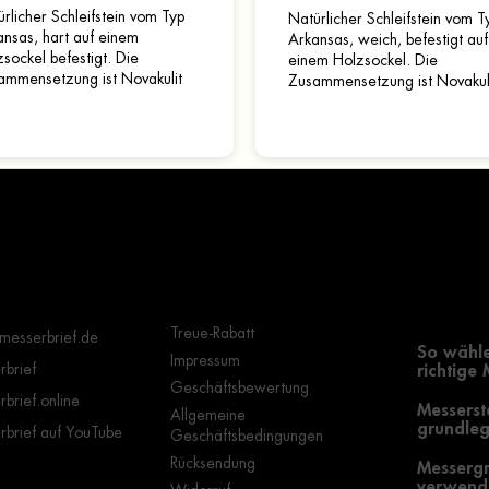
rlicher Schleifstein vom Typ
Natürlicher Schleifstein vom T
nsas, hart auf einem
Arkansas, weich, befestigt auf
sockel befestigt. Die
einem Holzsockel. Die
ammensetzung ist Novakulit
Zusammensetzung ist Novakul
rokristallines 99,9 %
(mikrokristallines 99,9 %
ziumdioxid). Es ist sehr hart
Siliziumdioxid). Es ist sehr hart
..
Wichtige Hinweise
Grundle
Auswahl
Treue-Rabatt
messerbrief.de
So wähle
Impressum
brief
richtige
Geschäftsbewertung
brief.online
Messerst
Allgemeine
grundleg
brief auf YouTube
Geschäftsbedingungen
Rücksendung
Messergr
verwende