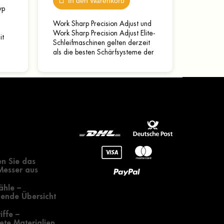
In den Warenkorb
yp
Work Sharp Precision Adjust und
Work Sharp Precision Adjust Elite-
it
Schleifmaschinen gelten derzeit
als die besten Schärfsysteme der
...
Welt in ihrer Preisklasse. Doch
selbst bei...
gendes zur
 eines Messers
n Sie das
 Messer aus
ähle –
ende Übersicht
iffe –
te Materialien