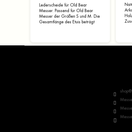
Natü
Lederscheide für Old Bear
Arka
Messer. Passend für Old Bear
Holz
Messer der Größen S und M. Die
Zus
Gesamtlänge des Etuis beträgt
(mik
13 cm und das Gewicht 24 g.
Sili
und.
F
u
ß
z
e
Kontakt
i
l
shop
@
e
Messer
Messer
Messer