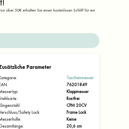
t!
on über 50€ erhalten Sie einen kostenlosen Schliff für ein
Zusätzliche Parameter
Kategorie
:
Taschenmesser
EAN
:
76201849
Messertyp
:
Klappmesser
Stahlsorte
:
Rostfrei
Klingenstahl
:
CPM 20CV
Verschluss/Safety Lock
:
Frame Lock
Messerhülle
:
Keine
Gesamtlänge
:
20,6 cm