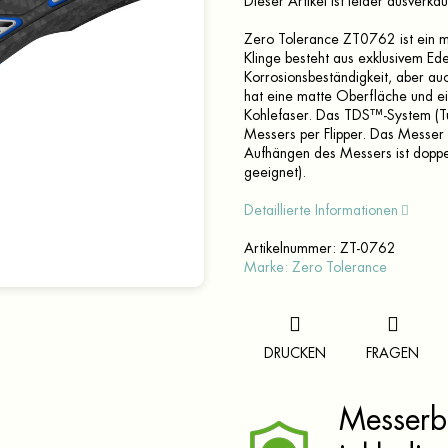
Dieser Artikel ist leider ausverka
Zero Tolerance ZT0762 ist ein m
Klinge besteht aus exklusivem E
Korrosionsbeständigkeit, aber auch
hat eine matte Oberfläche und ei
Kohlefaser. Das TDS™-System (Tu
Messers per Flipper. Das Messer 
Aufhängen des Messers ist doppels
geeignet).
Detaillierte Informationen
Artikelnummer:
ZT-0762
Marke:
Zero Tolerance
DRUCKEN
FRAGEN
Messerbr