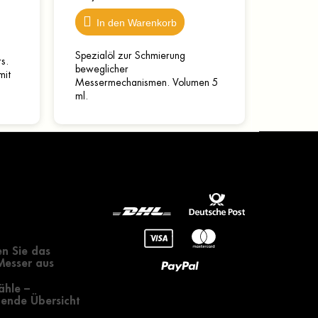
In den Warenkorb
Spezialöl zur Schmierung
s.
beweglicher
mit
Messermechanismen. Volumen 5
et
ml.
.
gendes zur
 eines Messers
n Sie das
 Messer aus
ähle –
ende Übersicht