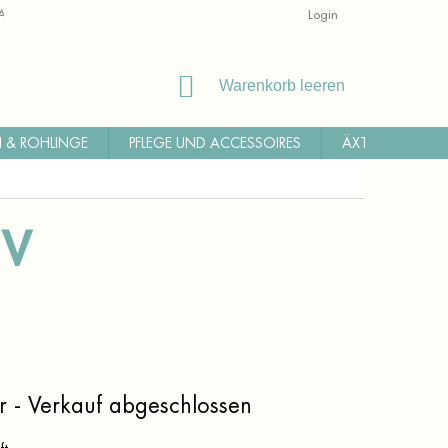
ALLGEMEINE GESCHÄFTSBEDINGUNGEN
RÜCKSENDUNG
Login
WI
WARENKORB
Warenkorb leeren
 & ROHLINGE
PFLEGE UND ACCESSOIRES
ÄXTE, MACHET
CV
r - Verkauf abgeschlossen