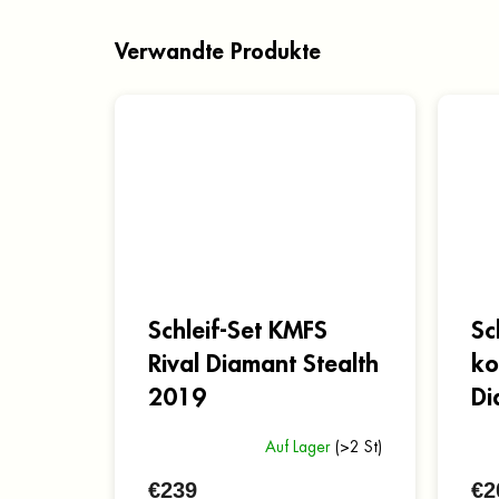
Verwandte Produkte
Schleif-Set KMFS
Sc
Rival Diamant Stealth
ko
2019
Di
Auf Lager
(>2 St)
€239
€2