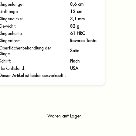
Klingenlänge
:
8,6 cm
Grifflänge
:
12 cm
Klingendicke
:
3,1 mm
Gewicht
:
82 g
Klingenhärte
:
61 HRC
Klingenform
:
Reverse Tanto
Oberflächenbehandlung der
Satin
Klinge
:
Schliff
:
Flach
Herkunftsland
:
USA
Dieser Artikel ist leider ausverkauft…
Waren auf Lager