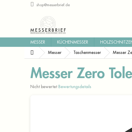
Zum
shop@messerbrief.de
Inhalt
springen
MESSER
KÜCHENMESSER
HOLZSCHNITZE
Startseite
Messer
Taschenmesser
Messer Z
Messer Zero To
Die
Nicht bewertet
Bewertungsdetails
durchschnittliche
Produktbewertung
ist
0,0
von
5
Sternen.