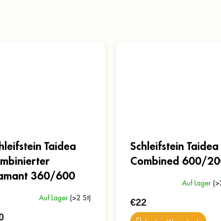
hleifstein Taidea
Schleifstein Taidea
mbinierter
Combined 600/20
amant 360/600
Auf Lager
(>
Auf Lager
(>2 St)
€22
0