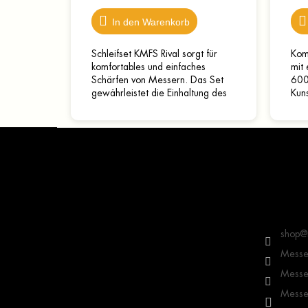
In den Warenkorb
Schleifset KMFS Rival sorgt für
Komb
komfortables und einfaches
mit
Schärfen von Messern. Das Set
600
gewährleistet die Einhaltung des
Kuns
gewählten Schärfwinkels, sodass
enth
auch Anfänger damit...
Schl
F
cm..
u
ß
z
e
Kontakt
i
l
shop
@
e
Messer
Messer
Messer