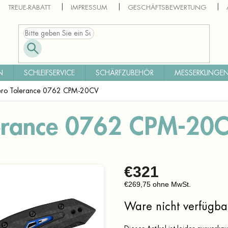
TREUE-RABATT
IMPRESSUM
GESCHÄFTSBEWERTUNG
N
SCHLEIFSERVICE
SCHÄRFZUBEHÖR
MESSERKLINGEN
ero Tolerance 0762 CPM-20CV
lerance 0762 CPM-20
€321
€269,75 ohne MwSt.
Verkaufspreis:
Ware nicht verfügba