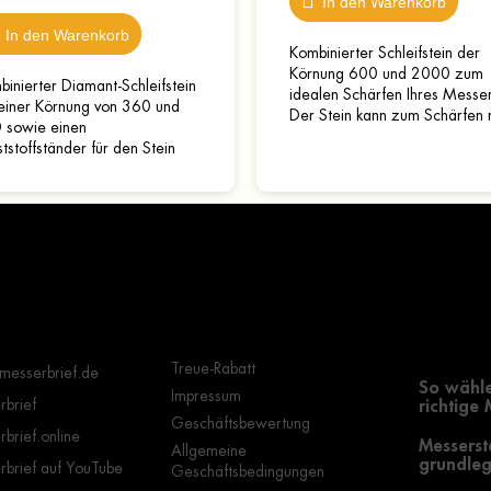
In den Warenkorb
In den Warenkorb
Kombinierter Schleifstein der
Körnung 600 und 2000 zum
inierter Diamant-Schleifstein
idealen Schärfen Ihres Messer
 einer Körnung von 360 und
Der Stein kann zum Schärfen 
 sowie einen
Wasser oder mit Öl verwend
tstoffständer für den Stein
werden. Bevor Sie den Stein..
ält. Die Größe der
eiffläche beträgt 15 x 6
..
Wichtige Hinweise
Grundle
Auswahl
Treue-Rabatt
messerbrief.de
So wähle
Impressum
brief
richtige
Geschäftsbewertung
brief.online
Messerst
Allgemeine
grundleg
brief auf YouTube
Geschäftsbedingungen