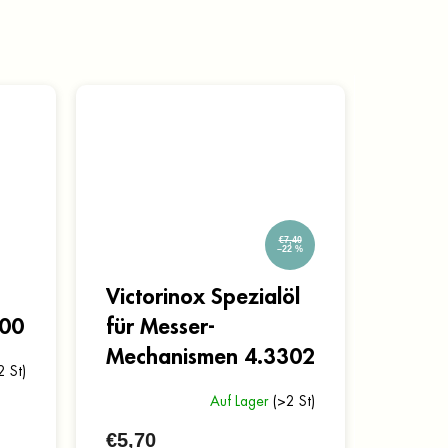
€7,40
–22 %
Victorinox Spezialöl
00
für Messer-
Mechanismen 4.3302
2 St)
Auf Lager
(>2 St)
€5,70