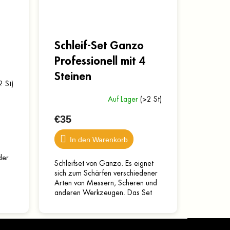
Schleif-Set Ganzo
Professionell mit 4
Steinen
2 St)
Auf Lager
(>2 St)
€35
In den Warenkorb
der
Schleifset von Ganzo. Es eignet
sich zum Schärfen verschiedener
Arten von Messern, Scheren und
anderen Werkzeugen. Das Set
lässt sich problemlos auf jeder
glatten Oberfläche...