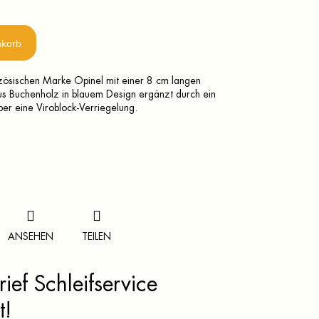
nkorb
nzösischen Marke Opinel mit einer 8 cm langen
aus Buchenholz in blauem Design ergänzt durch ein
er eine Viroblock-Verriegelung.
ANSEHEN
TEILEN
ief Schleifservice
t!