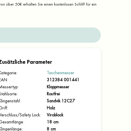
on über 50€ erhalten Sie einen kostenlosen Schliff für ein
Zusätzliche Parameter
Kategorie
:
Taschenmesser
EAN
:
312384 001441
Messertyp
:
Klappmesser
Stahlsorte
:
Rostfrei
Klingenstahl
:
Sandvik 12C27
Griff
:
Holz
Verschluss/Safety Lock
:
Viroblock
Gesamtlänge
:
18 cm
Klingenlänge
:
8 cm