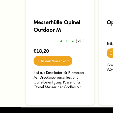
Messerhülle Opinel
Op
Outdoor M
Auf Lager
(>2 St)
€6
€18,20
In den Warenkorb
Com
Wet
Etui aus Kunstleder für Pilzmesser.
Mit Druckknopfverschluss und
Gürtelbefestigung. Passend für
Opinel Messer der Größen Nr.
07, 08, 09 und Slim-Messer Nr.
08 und 10. Maße: 13 x...
F