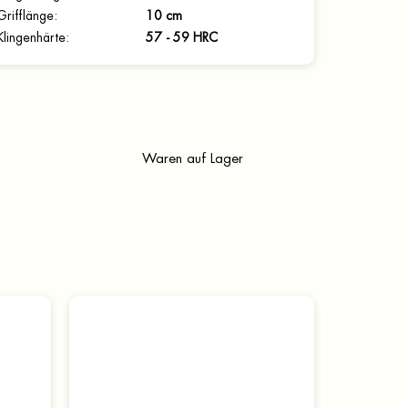
Grifflänge
:
10 cm
Klingenhärte
:
57 - 59 HRC
Waren auf Lager