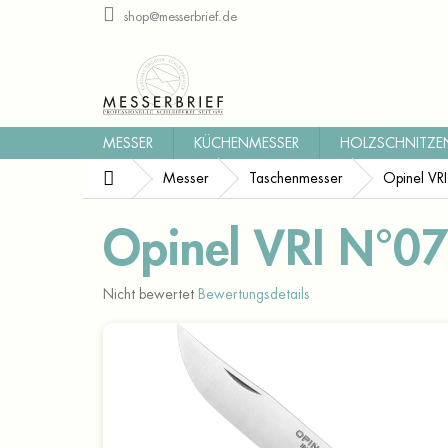
Zum
shop@messerbrief.de
Inhalt
springen
MESSER
KÜCHENMESSER
HOLZSCHNITZE
Startseite
Messer
Taschenmesser
Opinel VRI
Opinel VRI N°07
Die
Nicht bewertet
Bewertungsdetails
durchschnittliche
Produktbewertung
ist
0,0
von
5
Sternen.