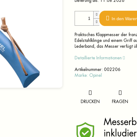
Lieferung bis:
11.08.2026
In den Ware
Praktisches Klappmesser der fra
Edelstahlklinge und einem Griff 
Lederband, das Messer verfügt üb
Detaillierte Informationen
Artikelnummer:
002206
Marke:
Opinel
DRUCKEN
FRAGEN
Messerbr
inkludier