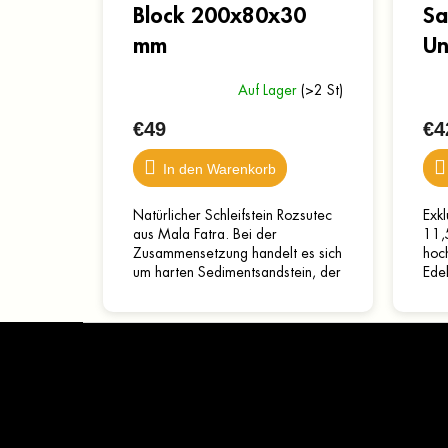
Block 200x80x30
Sa
mm
Un
Auf Lager
(>2 St)
€49
€4
In den Warenkorb
Natürlicher Schleifstein Rozsutec
Exkl
aus Mala Fatra. Bei der
11,
Zusammensetzung handelt es sich
hoc
um harten Sedimentsandstein, der
Edel
aus sehr feinen und
G10-
gleichmäßigen Sandkörnern
lang
F
besteht....
u
ß
z
e
Kontakt
i