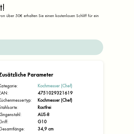
t!
on über 50€ erhalten Sie einen kostenlosen Schliff für ein
Zusätzliche Parameter
Kategorie
:
Kochmesser (Chef)
EAN
:
4751029321619
Küchenmessertyp
:
Kochmesser (Chef)
Stahlsorte
:
Rostfrei
Klingenstahl
:
AUS-8
Griff
:
G10
Gesamtlänge
:
34,9 cm