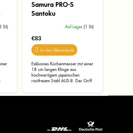
Samura PRO-S
m
Santoku
2 St)
Auf Lager
(1 St)
€83
In den Warenkorb
iner
Exklusives Küchenmesser mit einer
18 cm langen Klinge aus
hochwertigem japanischen
s
rostfreiem Stahl AUS-8. Der Griff
t,
aus G10-Kompositmaterial ist
stabil, langlebig und angenehm...
gendes zur