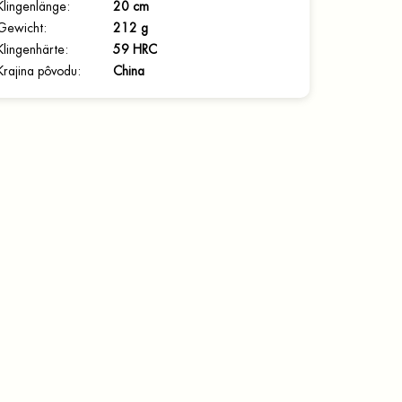
Klingenlänge
:
20 cm
Gewicht
:
212 g
Klingenhärte
:
59 HRC
Krajina pôvodu
:
China