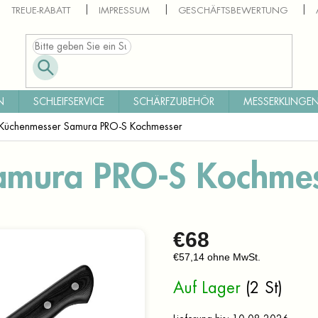
TREUE-RABATT
IMPRESSUM
GESCHÄFTSBEWERTUNG
N
SCHLEIFSERVICE
SCHÄRFZUBEHÖR
MESSERKLINGEN
Küchenmesser Samura PRO-S Kochmesser
amura PRO-S Kochmes
€68
€57,14 ohne MwSt.
Verkaufspreis:
Auf Lager
(2 St)