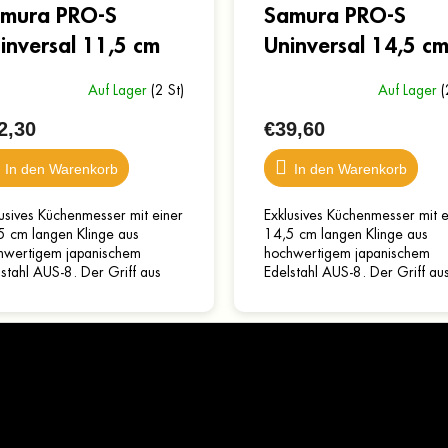
mura PRO-S
Samura PRO-S
inversal 11,5 cm
Uninversal 14,5 c
Auf Lager
(2 St)
Auf Lager
(
2,30
€39,60
In den Warenkorb
In den Warenkorb
usives Küchenmesser mit einer
Exklusives Küchenmesser mit e
5 cm langen Klinge aus
14,5 cm langen Klinge aus
hwertigem japanischem
hochwertigem japanischem
stahl AUS-8. Der Griff aus
Edelstahl AUS-8. Der Griff au
Verbundmaterial ist robust,
G10-Verbundmaterial ist robus
lebig und fühlt sich...
langlebig und fühlt sich...
Wichtige Hinweise
Grundle