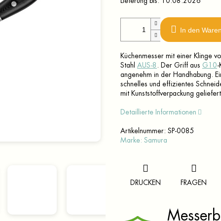
Lieferung bis:
10.08.2026
In den Ware
Küchenmesser mit einer Klinge v
Stahl
AUS-8
. Der Griff aus
G10
-
angenehm in der Handhabung. Ein
schnelles und effizientes Schnei
mit Kunststoffverpackung geliefert
Detaillierte Informationen
Artikelnummer:
SP-0085
Marke:
Samura
DRUCKEN
FRAGEN
Messerbr