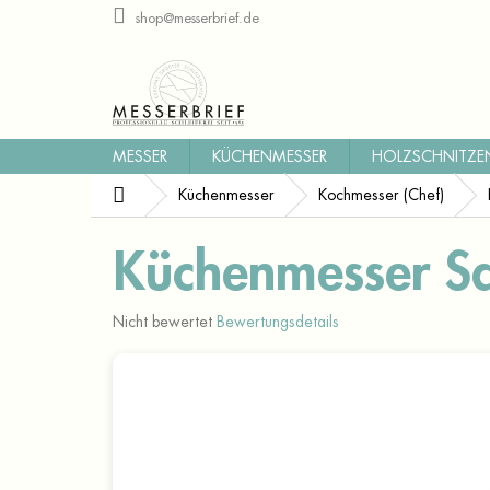
Zum
shop@messerbrief.de
Inhalt
springen
MESSER
KÜCHENMESSER
HOLZSCHNITZE
Startseite
Küchenmesser
Kochmesser (Chef)
Küchenmesser S
Die
Nicht bewertet
Bewertungsdetails
durchschnittliche
Produktbewertung
ist
0,0
von
5
Sternen.