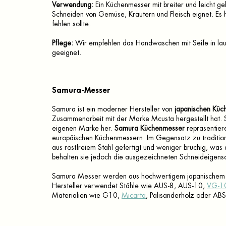
Verwendung:
Ein Küchenmesser mit breiter und leicht ge
Schneiden von Gemüse, Kräutern und Fleisch eignet. Es h
fehlen sollte.
Pflege:
Wir empfehlen das Handwaschen mit Seife in lau
geeignet.
Samura-Messer
Samura ist ein moderner Hersteller von
japanischen Küc
Zusammenarbeit mit der Marke Mcusta hergestellt hat. S
eigenen Marke her.
Samura Küchenmesser
repräsentier
europäischen Küchenmessern. Im Gegensatz zu traditio
aus rostfreiem Stahl gefertigt und weniger brüchig, was 
behalten sie jedoch die ausgezeichneten Schneideigensch
Samura Messer werden aus hochwertigem japanischem ro
Hersteller verwendet Stähle wie AUS-8, AUS-10,
VG-1
Materialien wie G10,
Micarta
, Palisanderholz oder ABS-