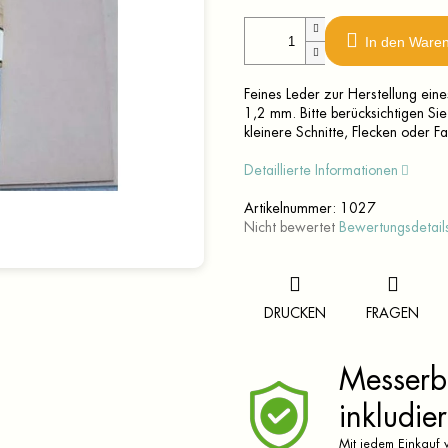
In den Ware
Feines Leder zur Herstellung ein
1,2 mm. Bitte berücksichtigen Sie
kleinere Schnitte, Flecken oder F
Detaillierte Informationen
Artikelnummer:
1027
Die
Nicht bewertet
Bewertungsdetail
durchschnittliche
Produktbewertung
ist
0,0
DRUCKEN
FRAGEN
von
5
Sternen.
Messerbr
inkludier
Mit jedem Einkauf v