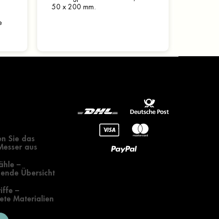
50 x 200 mm.
e
gendes zur
 eines Messers
n Sie das
 Messer aus
ähle –
ende Übersicht
iffe –
te Materialien