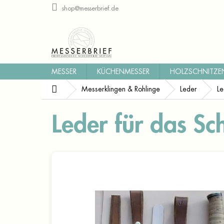
Zum
shop@messerbrief.de
Inhalt
springen
MESSER
KÜCHENMESSER
HOLZSCHNITZE
Startseite
Messerklingen & Rohlinge
Leder
Le
Leder für das Sc