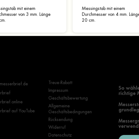
singstab mit einem
Messingstab mit einem
chmesser von 3 mm. Länge
Durchmesser von 4 mm. Läng
cm.
20 cm.
Wichtige Hinweise
Grundle
Auswahl
Treue-Rabatt
messerbrief.de
So wähle
Impressum
brief
richtige
Geschäftsbewertung
brief.online
Messerst
Allgemeine
grundleg
brief auf YouTube
Geschäftsbedingungen
Rücksendung
Messergr
verwende
Widerruf
Datenschutz