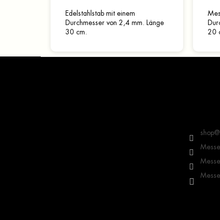
Edelstahlstab mit einem
Mes
Durchmesser von 2,4 mm. Länge
Dur
30 cm.
20 
F
u
ß
z
e
Kontakt
i
l
shop
@
e
Messer
Messer
Messer