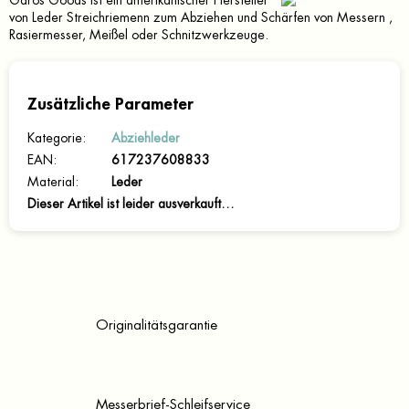
Garos Goods ist ein amerikanischer Hersteller
von Leder Streichriemenn zum Abziehen und Schärfen von Messern ,
Rasiermesser, Meißel oder Schnitzwerkzeuge.
Zusätzliche Parameter
Kategorie
:
Abziehleder
EAN
:
617237608833
Material
:
Leder
Dieser Artikel ist leider ausverkauft…
Originalitätsgarantie
Messerbrief-Schleifservice