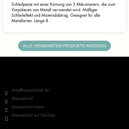
Schleifpaste mit einer Körnung von 3 Mikrometern, die zum
Vorpolieren von Metall verwendet wird. Mäßiger
Schleifeffekt und Materialabtrag. Geeignet für alle
Metallarten. Länge 8...
ALLE VERWANDTEN PRODUKTE ANZEIGEN
F
u
ß
z
Kontakt
e
i
shop
@
messerbrief.de
l
Messerbrief
e
Messerbrief.online
Messerbrief auf YouTube