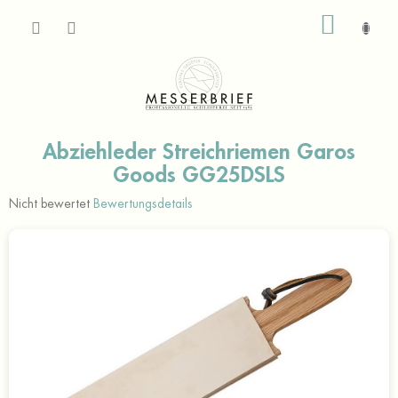
Zum
WARE
Inhalt
springen
Abziehleder Streichriemen Garos
Goods GG25DSLS
Die
Nicht bewertet
Bewertungsdetails
durchschnittliche
Produktbewertung
ist
0,0
von
5
Sternen.