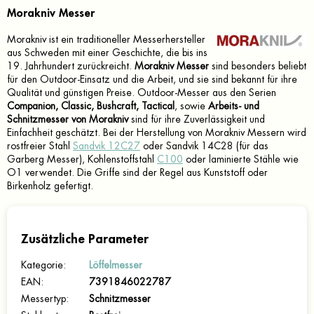
Morakniv Messer
Morakniv ist ein traditioneller Messerhersteller
aus Schweden mit einer Geschichte, die bis ins
19. Jahrhundert zurückreicht.
Morakniv Messer
sind besonders beliebt
für den Outdoor-Einsatz und die Arbeit, und sie sind bekannt für ihre
Qualität und günstigen Preise. Outdoor-Messer aus den Serien
Companion, Classic, Bushcraft, Tactical
, sowie
Arbeits- und
Schnitzmesser von Morakniv
sind für ihre Zuverlässigkeit und
Einfachheit geschätzt. Bei der Herstellung von Morakniv Messern wird
rostfreier Stahl
Sandvik 12C27
oder Sandvik 14C28 (für das
Garberg Messer), Kohlenstoffstahl
C100
oder laminierte Stähle wie
O1 verwendet. Die Griffe sind der Regel aus Kunststoff oder
Birkenholz gefertigt.
Zusätzliche Parameter
Kategorie
:
Löffelmesser
EAN
:
7391846022787
Messertyp
:
Schnitzmesser