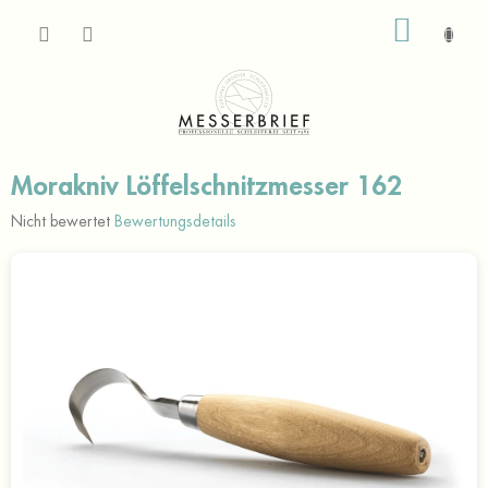
Zum
WARE
Inhalt
springen
Morakniv Löffelschnitzmesser 162
Die
Nicht bewertet
Bewertungsdetails
durchschnittliche
Produktbewertung
ist
0,0
von
5
Sternen.