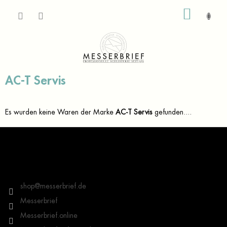
Zum
WARE
Inhalt
springen
AC-T Servis
Es wurden keine Waren der Marke
AC-T Servis
gefunden....
F
u
ß
z
Kontakt
e
i
shop
@
messerbrief.de
l
Messerbrief
e
Messerbrief.online