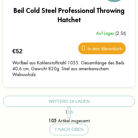
Beil Cold Steel Professional Throwing
Hatchet
Auf Lager
(2 St)
In den Warenkorb
€52
Wurfbeil aus Kohlenstoffstahl 1055. Gesamtlänge des Beils
40,6 cm, Gewicht 820g. Stiel aus amerikanischem
Walnussholz.
WEITERE 18 LADEN
P
1
6
a
S
g
105
Artikel insgesamt
t
i
e
NACH OBEN
n
u
i