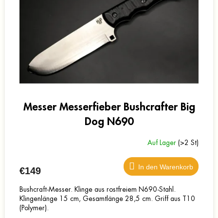
o
e
r
r
t
P
i
r
e
o
r
d
u
u
n
k
g
t
e
Messer Messerfieber Bushcrafter Big
Dog N690
Auf Lager
(>2 St)
In den Warenkorb
€149
Bushcraft-Messer. Klinge aus rostfreiem N690-Stahl.
Klingenlänge 15 cm, Gesamtlänge 28,5 cm. Griff aus T10
(Polymer).