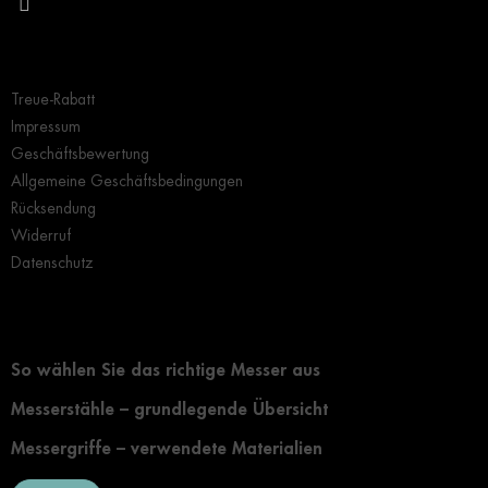
e
d
e
Wichtige Hinweise
r
L
Treue-Rabatt
i
s
Impressum
t
Geschäftsbewertung
e
Allgemeine Geschäftsbedingungen
Rücksendung
Widerruf
Datenschutz
Grundlegendes zur Auswahl eines Messers
So wählen Sie das richtige Messer aus
Messerstähle – grundlegende Übersicht
Messergriffe – verwendete Materialien