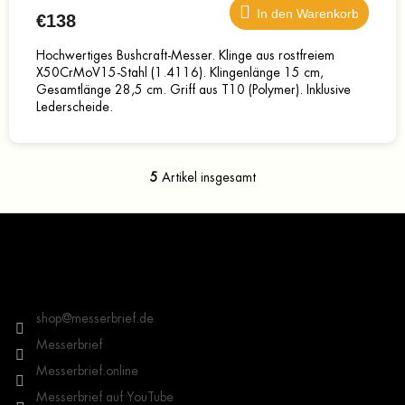
In den Warenkorb
€138
Hochwertiges Bushcraft-Messer. Klinge aus rostfreiem
X50CrMoV15-Stahl (1.4116). Klingenlänge 15 cm,
Gesamtlänge 28,5 cm. Griff aus T10 (Polymer). Inklusive
Lederscheide.
5
Artikel insgesamt
S
t
e
F
u
u
e
ß
r
z
Kontakt
e
e
l
i
shop
@
messerbrief.de
e
l
m
Messerbrief
e
e
Messerbrief.online
n
t
Messerbrief auf YouTube